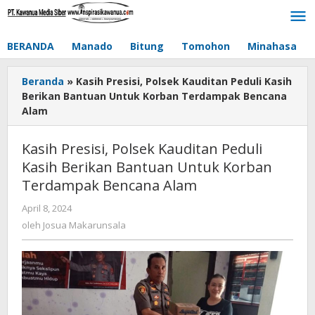
Lewati
ke
konten
BERANDA
Manado
Bitung
Tomohon
Minahasa
Beranda
»
Kasih Presisi, Polsek Kauditan Peduli Kasih
Berikan Bantuan Untuk Korban Terdampak Bencana
Alam
Kasih Presisi, Polsek Kauditan Peduli
Kasih Berikan Bantuan Untuk Korban
Terdampak Bencana Alam
April 8, 2024
oleh
Josua
oleh
Josua Makarunsala
Makarunsala