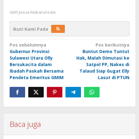
oleh
Josua Makarunsala
Ikuti Kami Pada
Navigasi
Pos sebelumnya
Pos berikutnya
Gubernur Provinsi
Buntut Demo Tuntut
pos
Sulawesi Utara Olly
Hak, Malah Dimutasi ke
Bersukacita dalam
Satpol PP, Nakes di
Ibadah Paskah Bersama
Talaud Siap Gugat Elly
Pendeta Emeritus GMIM
Lasut di PTUN
Baca juga