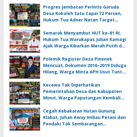
Progres Jembatan Perintis Garuda
Desa Kokoleh Satu Capai 72 Persen,
Hukum Tua Adner Natan Target
Rampung Sebelum HUT RI ke-81
Semarak Menyambut HUT ke-81 RI,
Hukum Tua Warukapas Julian Kamagi
Ajak Warga Kibarkan Merah Putih dan
Gotong Royong Percantik Lingkungan
Polemik Register Desa Pinenek
Mencuat, Dokumen 2016–2019 Diduga
Hilang, Warga Minta APH Usut Tuntas
Dugaan Penahanan Register oleh Eks
Kumtua HK
Kecewa Tak Diperhatikan
Pemerintahan Desa dan Kabupaten
Minut, Warga Paputungan Kembali
Patungan, Kali Ini Rehabilitasi
Tambatan Perahu
Cegah Kebakaran Hutan Gunung
Klabat, Johan Awuy Imbau Petani dan
Pendaki Tak Sembarangan
Menyalakan Api