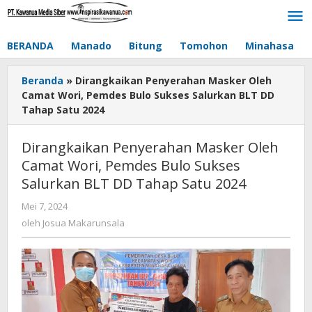
Lewati
ke
konten
BERANDA
Manado
Bitung
Tomohon
Minahasa
Beranda
»
Dirangkaikan Penyerahan Masker Oleh
Camat Wori, Pemdes Bulo Sukses Salurkan BLT DD
Tahap Satu 2024
Dirangkaikan Penyerahan Masker Oleh
Camat Wori, Pemdes Bulo Sukses
Salurkan BLT DD Tahap Satu 2024
Mei 7, 2024
oleh
Josua
oleh
Josua Makarunsala
Makarunsala