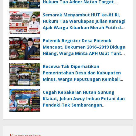
Hukum Tua Adner Natan Target
Rampung Sebelum HUT RI ke-81
Semarak Menyambut HUT ke-81 RI,
Hukum Tua Warukapas Julian Kamagi
Ajak Warga Kibarkan Merah Putih dan
Gotong Royong Percantik Lingkungan
Polemik Register Desa Pinenek
Mencuat, Dokumen 2016–2019 Diduga
Hilang, Warga Minta APH Usut Tuntas
Dugaan Penahanan Register oleh Eks
Kumtua HK
Kecewa Tak Diperhatikan
Pemerintahan Desa dan Kabupaten
Minut, Warga Paputungan Kembali
Patungan, Kali Ini Rehabilitasi
Tambatan Perahu
Cegah Kebakaran Hutan Gunung
Klabat, Johan Awuy Imbau Petani dan
Pendaki Tak Sembarangan
Menyalakan Api