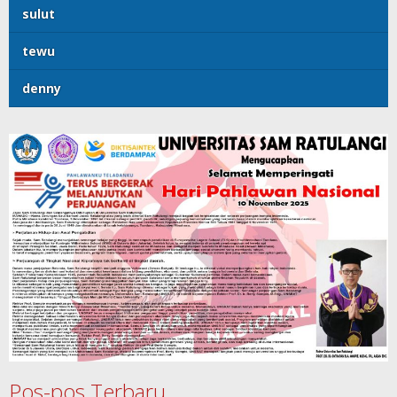
sulut
tewu
denny
Pos-pos Terbaru