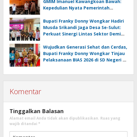
GMIM Imanuel Kawangkoan Bawah:
Kepedulian Nyata Pemerintah
Minahasa Selatan bagi Jemaat yang
Terdampak
Bupati Franky Donny Wongkar Hadiri
Musda Srikandi Jaga Desa Se-Sulut:
Perkuat Sinergi Lintas Sektor Demi
Desa Maju dan Sejahtera
Wujudkan Generasi Sehat dan Cerdas,
Bupati Franky Donny Wongkar Tinjau
Pelaksanaan BIAS 2026 di SD Negeri 2
Amurang
Komentar
Tinggalkan Balasan
Alamat email Anda tidak akan dipublikasikan.
Ruas yang
wajib ditandai
*