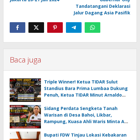
Tandatangani Deklarasi
Jalur Dagang Asia Pasifik
Baca juga
Triple Winner! Ketua TIDAR Sulut
Standius Bara Prima Lumbaa Dukung
Penuh, Ketua TIDAR Minut Arnaldo
Kamagi Apresiasi Dominasi Pangeran
05 MC JOE Sapu Bersih Tiga Gelar
Sidang Perdata Sengketa Tanah
Juara Umum
Warisan di Desa Bahoi, Likbar,
Rampung, Kuasa Ahli Waris Minta APH
Usut Dugaan Mafia Tanah dan
Korupsi Dandes
Bupati FDW Tinjau Lokasi Kebakaran