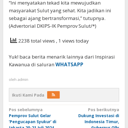
“Ini menyatakan tekad kita mewujudkan
masyarakat Sulut yang sehat. Kita jadikan ini
sebagai ajang bertransformasi,” tutupnya.
(Advertorial DKIPS-IK Pemprov Sulut/*)
2238 total views
, 1 views today
Yuk! baca berita menarik lainnya dari Inspirasi
Kawanua di saluran
WHATSAPP
oleh
admin
Ikuti Kami Pada
Navigasi
Pos sebelumnya
Pos berikutnya
Pemprov Sulut Gelar
Dukung Investasi di
pos
‘Pengucapan Syukur’ di
Indonesia Timur,
Jakarta 20-21 Juli 2024
Gubernur Olly