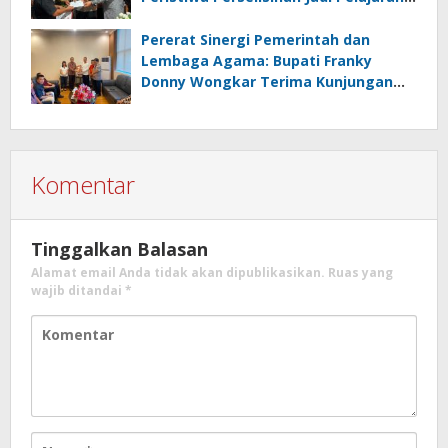
Persatuan dan Hukum Harus
Diutamakan
Pererat Sinergi Pemerintah dan
Lembaga Agama: Bupati Franky
Donny Wongkar Terima Kunjungan
Pimpinan Baru KGPM
Komentar
Tinggalkan Balasan
Alamat email Anda tidak akan dipublikasikan.
Ruas yang
wajib ditandai
*