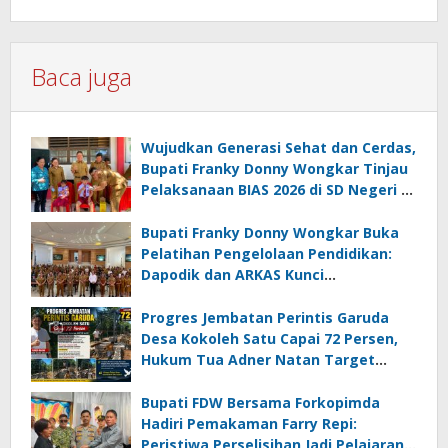
Baca juga
Wujudkan Generasi Sehat dan Cerdas,
Bupati Franky Donny Wongkar Tinjau
Pelaksanaan BIAS 2026 di SD Negeri 2
Amurang
Bupati Franky Donny Wongkar Buka
Pelatihan Pengelolaan Pendidikan:
Dapodik dan ARKAS Kunci
Transformasi Tata Kelola Pendidikan
Minahasa Selatan
Progres Jembatan Perintis Garuda
Desa Kokoleh Satu Capai 72 Persen,
Hukum Tua Adner Natan Target
Rampung Sebelum HUT RI ke-81
Bupati FDW Bersama Forkopimda
Hadiri Pemakaman Farry Repi:
Peristiwa Perselisihan Jadi Pelajaran,