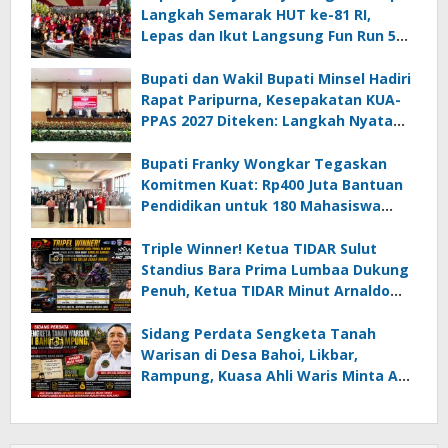
Langkah Semarak HUT ke-81 RI,
Lepas dan Ikut Langsung Fun Run 5
Km di Amurang
Bupati dan Wakil Bupati Minsel Hadiri
Rapat Paripurna, Kesepakatan KUA-
PPAS 2027 Diteken: Langkah Nyata
Wujudkan Minsel Maju dan Sejahtera
Bupati Franky Wongkar Tegaskan
Komitmen Kuat: Rp400 Juta Bantuan
Pendidikan untuk 180 Mahasiswa
Minahasa Selatan
Triple Winner! Ketua TIDAR Sulut
Standius Bara Prima Lumbaa Dukung
Penuh, Ketua TIDAR Minut Arnaldo
Kamagi Apresiasi Dominasi Pangeran
05 MC JOE Sapu Bersih Tiga Gelar
Sidang Perdata Sengketa Tanah
Juara Umum
Warisan di Desa Bahoi, Likbar,
Rampung, Kuasa Ahli Waris Minta APH
Usut Dugaan Mafia Tanah dan
Korupsi Dandes