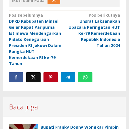
Ikuti Kami Pada
Navigasi
Pos sebelumnya
Pos berikutnya
DPRD Kabupaten Minsel
Unsrat Laksanakan
pos
Gelar Rapat Paripurna
Upacara Peringatan HUT
Istimewa Mendengarkan
Ke-79 Kemerdekaan
Pidato Kenegaraan
Republik Indonesia
Presiden RI Jokowi Dalam
Tahun 2024
Rangka HUT
Kemerdekaan RI ke-79
Tahun
Baca juga
Bupati Franky Donny Wongkar Pimpin