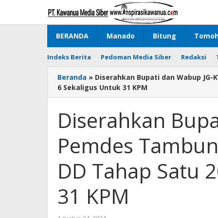
Lewati
ke
konten
BERANDA
Manado
Bitung
Tomo
Indeks Berita
Pedoman Media Siber
Redaksi
Beranda
»
Diserahkan Bupati dan Wabup JG-
6 Sekaligus Untuk 31 KPM
Diserahkan Bupa
Pemdes Tambun 
DD Tahap Satu 2
31 KPM