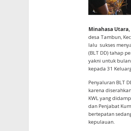
Minahasa Utara,
desa Tambun, Kec
lalu sukses meny
(BLT DD) tahap pe
yakni untuk bulan J
kepada 31 Keluar
Penyaluran BLT DD
karena diserahkan
KWL yang didampi
dan Penjabat Kumt
bertepatan sedan
kepulauan.