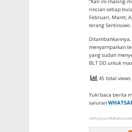
“Kali ini masing
rincian setiap bul
Februari, Maret, A
terang Sentinuwo.
Ditambahkannya,
menyampaikan te
yang sudah meny
BLT DD untuk ma
45 total views
Yuk! baca berita m
saluran
WHATSA
oleh
Josua Makarunsal