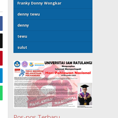
Franky Donny Wongkar
denny tewu
denny
tewu
sulut
Pos-pos Terbaru