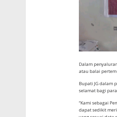
Dalam penyaluran 
atau balai perte
Bupati JG dalam
selamat bagi para
“Kami sebagai Pe
dapat sedikit me
yang sesuai data