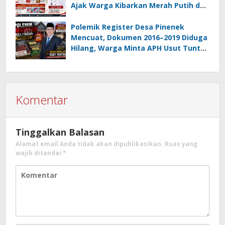
Ajak Warga Kibarkan Merah Putih dan
Gotong Royong Percantik Lingkungan
Polemik Register Desa Pinenek
Mencuat, Dokumen 2016–2019 Diduga
Hilang, Warga Minta APH Usut Tuntas
Dugaan Penahanan Register oleh Eks
Kumtua HK
Komentar
Tinggalkan Balasan
Alamat email Anda tidak akan dipublikasikan.
Ruas yang
wajib ditandai
*