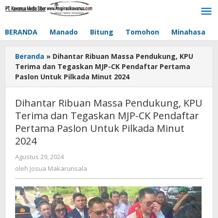
Lewati
ke
konten
BERANDA
Manado
Bitung
Tomohon
Minahasa
Beranda
»
Dihantar Ribuan Massa Pendukung, KPU
Terima dan Tegaskan MJP-CK Pendaftar Pertama
Paslon Untuk Pilkada Minut 2024
Dihantar Ribuan Massa Pendukung, KPU
Terima dan Tegaskan MJP-CK Pendaftar
Pertama Paslon Untuk Pilkada Minut
2024
Agustus 29, 2024
oleh
Josua
oleh
Josua Makarunsala
Makarunsala