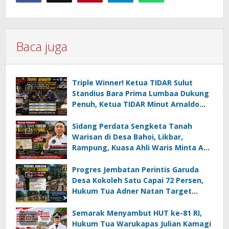
Baca juga
Triple Winner! Ketua TIDAR Sulut
Standius Bara Prima Lumbaa Dukung
Penuh, Ketua TIDAR Minut Arnaldo
Kamagi Apresiasi Dominasi Pangeran
05 MC JOE Sapu Bersih Tiga Gelar
Sidang Perdata Sengketa Tanah
Juara Umum
Warisan di Desa Bahoi, Likbar,
Rampung, Kuasa Ahli Waris Minta APH
Usut Dugaan Mafia Tanah dan
Korupsi Dandes
Progres Jembatan Perintis Garuda
Desa Kokoleh Satu Capai 72 Persen,
Hukum Tua Adner Natan Target
Rampung Sebelum HUT RI ke-81
Semarak Menyambut HUT ke-81 RI,
Hukum Tua Warukapas Julian Kamagi