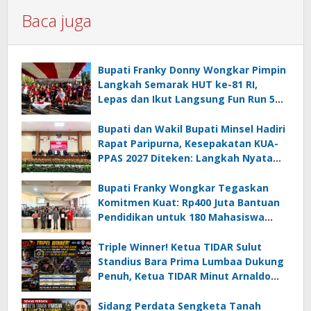
Baca juga
Bupati Franky Donny Wongkar Pimpin
Langkah Semarak HUT ke-81 RI,
Lepas dan Ikut Langsung Fun Run 5
Km di Amurang
Bupati dan Wakil Bupati Minsel Hadiri
Rapat Paripurna, Kesepakatan KUA-
PPAS 2027 Diteken: Langkah Nyata
Wujudkan Minsel Maju dan Sejahtera
Bupati Franky Wongkar Tegaskan
Komitmen Kuat: Rp400 Juta Bantuan
Pendidikan untuk 180 Mahasiswa
Minahasa Selatan
Triple Winner! Ketua TIDAR Sulut
Standius Bara Prima Lumbaa Dukung
Penuh, Ketua TIDAR Minut Arnaldo
Kamagi Apresiasi Dominasi Pangeran
05 MC JOE Sapu Bersih Tiga Gelar
Sidang Perdata Sengketa Tanah