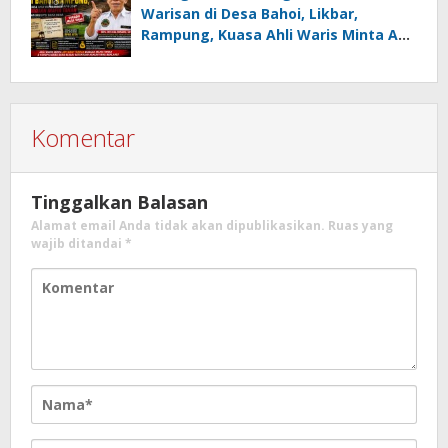
Juara Umum
Warisan di Desa Bahoi, Likbar,
Rampung, Kuasa Ahli Waris Minta APH
Usut Dugaan Mafia Tanah dan
Korupsi Dandes
Komentar
Tinggalkan Balasan
Alamat email Anda tidak akan dipublikasikan.
Ruas yang
wajib ditandai
*