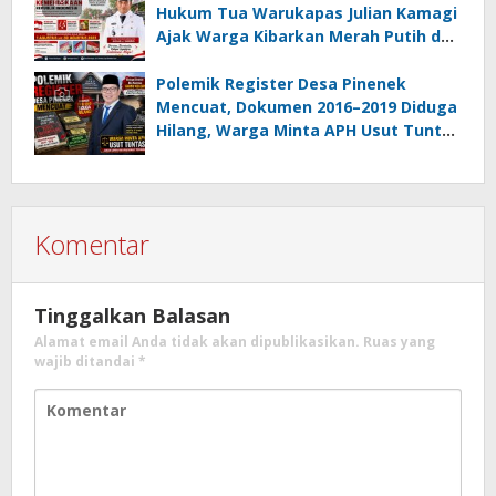
Hukum Tua Warukapas Julian Kamagi
Ajak Warga Kibarkan Merah Putih dan
Gotong Royong Percantik Lingkungan
Polemik Register Desa Pinenek
Mencuat, Dokumen 2016–2019 Diduga
Hilang, Warga Minta APH Usut Tuntas
Dugaan Penahanan Register oleh Eks
Kumtua HK
Komentar
Tinggalkan Balasan
Alamat email Anda tidak akan dipublikasikan.
Ruas yang
wajib ditandai
*