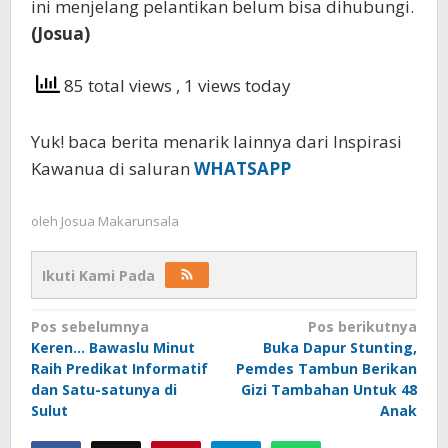
ini menjelang pelantikan belum bisa dihubungi.
(Josua)
85 total views
, 1 views today
Yuk! baca berita menarik lainnya dari Inspirasi
Kawanua di saluran
WHATSAPP
oleh
Josua Makarunsala
Ikuti Kami Pada
Navigasi
Pos sebelumnya
Pos berikutnya
Keren… Bawaslu Minut
Buka Dapur Stunting,
pos
Raih Predikat Informatif
Pemdes Tambun Berikan
dan Satu-satunya di
Gizi Tambahan Untuk 48
Sulut
Anak