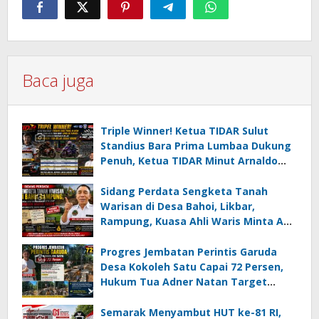
Baca juga
Triple Winner! Ketua TIDAR Sulut
Standius Bara Prima Lumbaa Dukung
Penuh, Ketua TIDAR Minut Arnaldo
Kamagi Apresiasi Dominasi Pangeran
05 MC JOE Sapu Bersih Tiga Gelar
Sidang Perdata Sengketa Tanah
Juara Umum
Warisan di Desa Bahoi, Likbar,
Rampung, Kuasa Ahli Waris Minta APH
Usut Dugaan Mafia Tanah dan
Korupsi Dandes
Progres Jembatan Perintis Garuda
Desa Kokoleh Satu Capai 72 Persen,
Hukum Tua Adner Natan Target
Rampung Sebelum HUT RI ke-81
Semarak Menyambut HUT ke-81 RI,