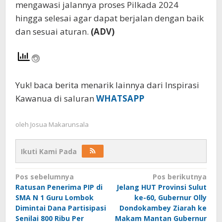
mengawasi jalannya proses Pilkada 2024
hingga selesai agar dapat berjalan dengan baik
dan sesuai aturan.
(ADV)
Yuk! baca berita menarik lainnya dari Inspirasi
Kawanua di saluran
WHATSAPP
oleh
Josua Makarunsala
Ikuti Kami Pada
Navigasi
Pos sebelumnya
Pos berikutnya
Ratusan Penerima PIP di
Jelang HUT Provinsi Sulut
pos
SMA N 1 Guru Lombok
ke-60, Gubernur Olly
Dimintai Dana Partisipasi
Dondokambey Ziarah ke
Senilai 800 Ribu Per
Makam Mantan Gubernur