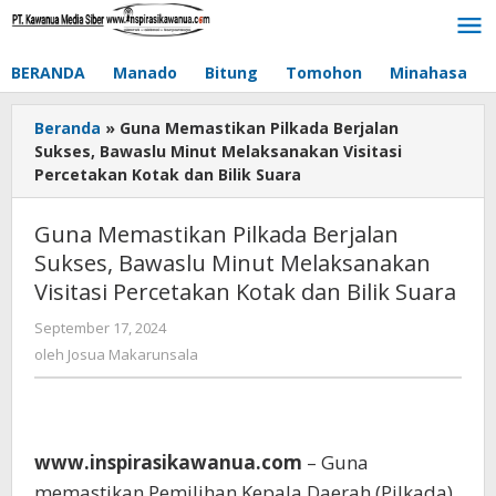
Lewati
ke
konten
BERANDA
Manado
Bitung
Tomohon
Minahasa
Beranda
»
Guna Memastikan Pilkada Berjalan
Sukses, Bawaslu Minut Melaksanakan Visitasi
Percetakan Kotak dan Bilik Suara
Guna Memastikan Pilkada Berjalan
Sukses, Bawaslu Minut Melaksanakan
Visitasi Percetakan Kotak dan Bilik Suara
September 17, 2024
oleh
Josua
oleh
Josua Makarunsala
Makarunsala
www.inspirasikawanua.com
– Guna
memastikan Pemilihan Kepala Daerah (Pilkada)