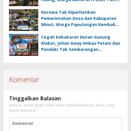
Dugaan Penahanan Register oleh Eks
Kumtua HK
Kecewa Tak Diperhatikan
Pemerintahan Desa dan Kabupaten
Minut, Warga Paputungan Kembali
Patungan, Kali Ini Rehabilitasi
Tambatan Perahu
Cegah Kebakaran Hutan Gunung
Klabat, Johan Awuy Imbau Petani dan
Pendaki Tak Sembarangan
Menyalakan Api
Komentar
Tinggalkan Balasan
Alamat email Anda tidak akan dipublikasikan.
Ruas yang
wajib ditandai
*