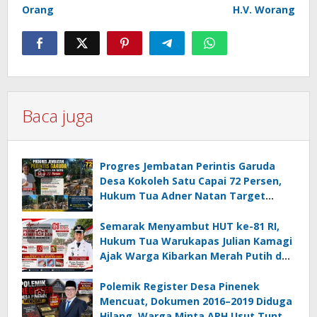
Orang
H.V. Worang
Baca juga
Progres Jembatan Perintis Garuda
Desa Kokoleh Satu Capai 72 Persen,
Hukum Tua Adner Natan Target
Rampung Sebelum HUT RI ke-81
Semarak Menyambut HUT ke-81 RI,
Hukum Tua Warukapas Julian Kamagi
Ajak Warga Kibarkan Merah Putih dan
Gotong Royong Percantik Lingkungan
Polemik Register Desa Pinenek
Mencuat, Dokumen 2016–2019 Diduga
Hilang, Warga Minta APH Usut Tuntas