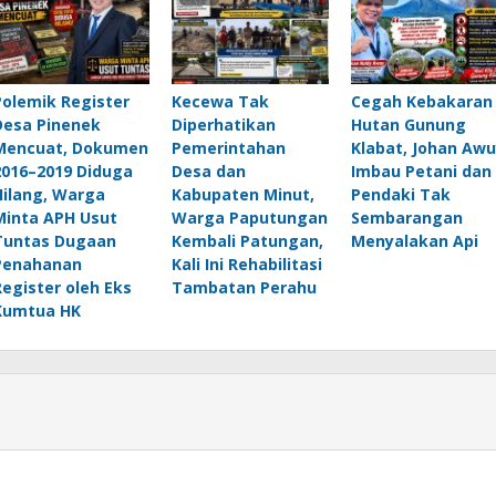
Polemik Register
Kecewa Tak
Cegah Kebakaran
Desa Pinenek
Diperhatikan
Hutan Gunung
Mencuat, Dokumen
Pemerintahan
Klabat, Johan Awu
2016–2019 Diduga
Desa dan
Imbau Petani dan
Hilang, Warga
Kabupaten Minut,
Pendaki Tak
Minta APH Usut
Warga Paputungan
Sembarangan
Tuntas Dugaan
Kembali Patungan,
Menyalakan Api
Penahanan
Kali Ini Rehabilitasi
Register oleh Eks
Tambatan Perahu
Kumtua HK