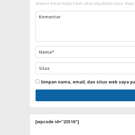
Alamat email Anda tidak akan dipublikasikan.
Ruas
Simpan nama, email, dan situs web saya p
[wpcode id=”23510″]