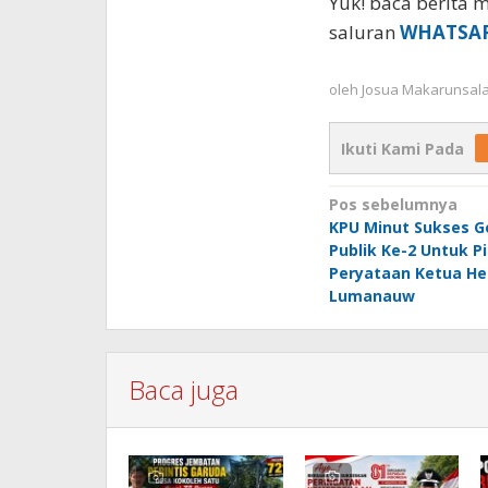
Yuk! baca berita m
saluran
WHATSA
oleh
Josua Makarunsal
Ikuti Kami Pada
Navigasi
Pos sebelumnya
KPU Minut Sukses G
pos
Publik Ke-2 Untuk Pi
Peryataan Ketua He
Lumanauw
Baca juga