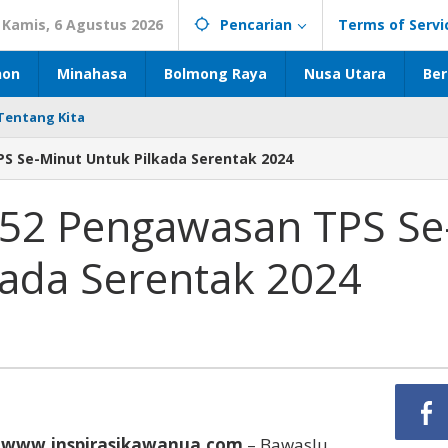
Kamis, 6 Agustus 2026
Pencarian
Terms of Servi
hon
Minahasa
Bolmong Raya
Nusa Utara
Ber
Tentang Kita
S Se-Minut Untuk Pilkada Serentak 2024
352 Pengawasan TPS Se
kada Serentak 2024
 www.inspirasikawanua.com
– Bawaslu