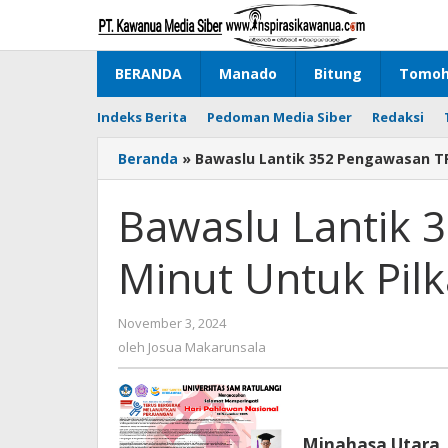
Lewati
ke
konten
BERANDA
Manado
Bitung
Tomo
Indeks Berita
Pedoman Media Siber
Redaksi
Beranda
»
Bawaslu Lantik 352 Pengawasan TP
Bawaslu Lantik 
Minut Untuk Pil
November 3, 2024
oleh
Josua
oleh
Josua Makarunsala
Makarunsala
Minahasa Utara,