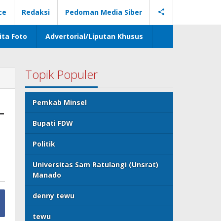
ce
Redaksi
Pedoman Media Siber
ita Foto
Advertorial/Liputan Khusus
Topik Populer
-
Pemkab Minsel
Bupati FDW
Politik
Universitas Sam Ratulangi (Unsrat)
Manado
denny tewu
tewu