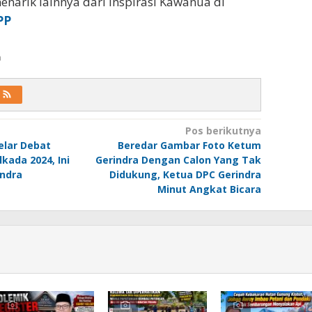
enarik lainnya dari Inspirasi Kawanua di
PP
a
Pos berikutnya
elar Debat
Beredar Gambar Foto Ketum
lkada 2024, Ini
Gerindra Dengan Calon Yang Tak
ndra
Didukung, Ketua DPC Gerindra
Minut Angkat Bicara