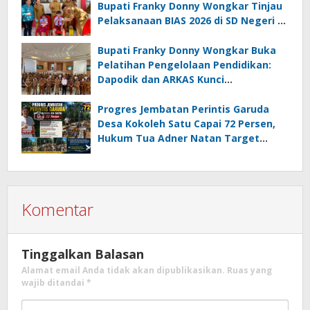
Bupati Franky Donny Wongkar Tinjau
Pelaksanaan BIAS 2026 di SD Negeri 2
Amurang
Bupati Franky Donny Wongkar Buka
Pelatihan Pengelolaan Pendidikan:
Dapodik dan ARKAS Kunci
Transformasi Tata Kelola Pendidikan
Minahasa Selatan
Progres Jembatan Perintis Garuda
Desa Kokoleh Satu Capai 72 Persen,
Hukum Tua Adner Natan Target
Rampung Sebelum HUT RI ke-81
Komentar
Tinggalkan Balasan
Alamat email Anda tidak akan dipublikasikan.
Ruas yang
wajib ditandai
*