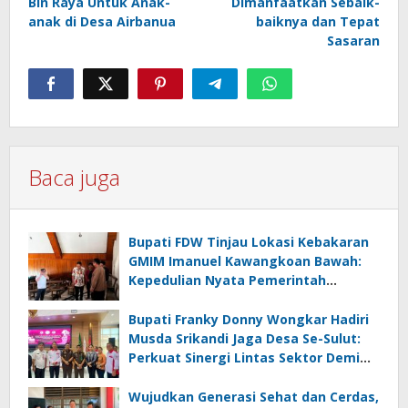
Bin Raya Untuk Anak-
Dimanfaatkan Sebaik-
anak di Desa Airbanua
baiknya dan Tepat
Sasaran
Baca juga
Bupati FDW Tinjau Lokasi Kebakaran
GMIM Imanuel Kawangkoan Bawah:
Kepedulian Nyata Pemerintah
Minahasa Selatan bagi Jemaat yang
Terdampak
Bupati Franky Donny Wongkar Hadiri
Musda Srikandi Jaga Desa Se-Sulut:
Perkuat Sinergi Lintas Sektor Demi
Desa Maju dan Sejahtera
Wujudkan Generasi Sehat dan Cerdas,