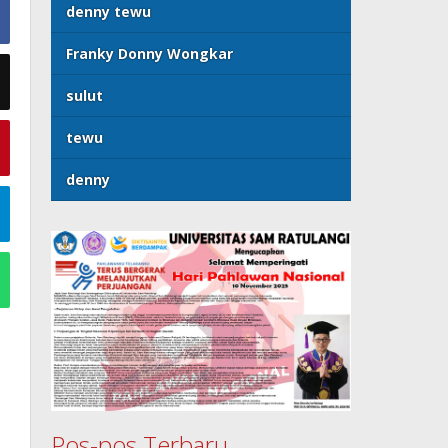
denny tewu
Franky Donny Wongkar
sulut
tewu
denny
Pos-pos Terbaru