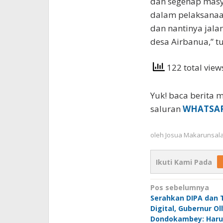
dan segenap masy
dalam pelaksanaan
dan nantinya jala
desa Airbanua,” 
122 total vie
Yuk! baca berita m
saluran
WHATSA
oleh
Josua Makarunsal
Ikuti Kami Pada
Navigasi
Pos sebelumnya
Serahkan DIPA dan 
pos
Digital, Gubernur Ol
Dondokambey: Haru