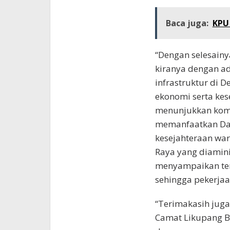
Baca juga:
KPU
“Dengan selesainy
kiranya dengan a
infrastruktur di
ekonomi serta kes
menunjukkan komi
memanfaatkan Dan
kesejahteraan wa
Raya yang diamini
menyampaikan teri
sehingga pekerjaan
“Terimakasih juga
Camat Likupang B