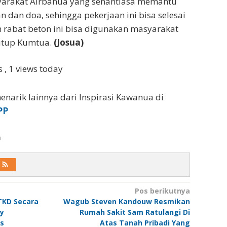
arakat Airbanua yang senantiasa memantu
 dan doa, sehingga pekerjaan ini bisa selesai
n rabat beton ini bisa digunakan masyarakat
tutup Kumtua.
(Josua)
ws
, 1 views today
enarik lainnya dari Inspirasi Kawanua di
PP
a
Pos berikutnya
TKD Secara
Wagub Steven Kandouw Resmikan
ly
Rumah Sakit Sam Ratulangi Di
s
Atas Tanah Pribadi Yang