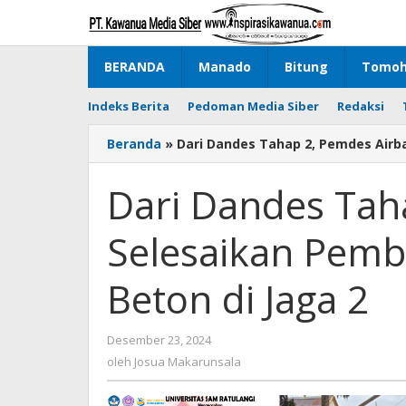
Lewati
ke
konten
BERANDA
Manado
Bitung
Tomo
Indeks Berita
Pedoman Media Siber
Redaksi
Beranda
»
Dari Dandes Tahap 2, Pemdes Airb
Dari Dandes Tah
Selesaikan Pemb
Beton di Jaga 2
Desember 23, 2024
oleh
Josua
oleh
Josua Makarunsala
Makarunsala