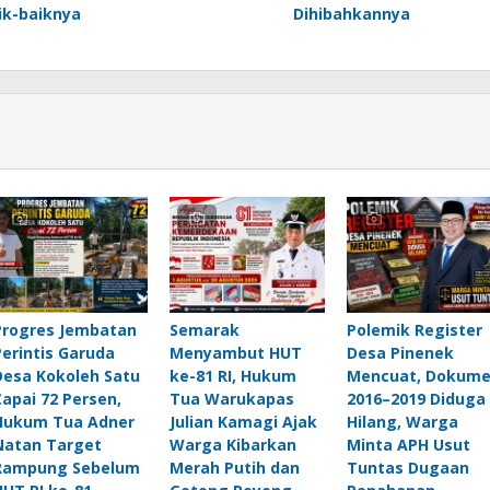
ik-baiknya
Dihibahkannya
Progres Jembatan
Semarak
Polemik Register
Perintis Garuda
Menyambut HUT
Desa Pinenek
Desa Kokoleh Satu
ke-81 RI, Hukum
Mencuat, Dokum
Capai 72 Persen,
Tua Warukapas
2016–2019 Diduga
Hukum Tua Adner
Julian Kamagi Ajak
Hilang, Warga
Natan Target
Warga Kibarkan
Minta APH Usut
Rampung Sebelum
Merah Putih dan
Tuntas Dugaan