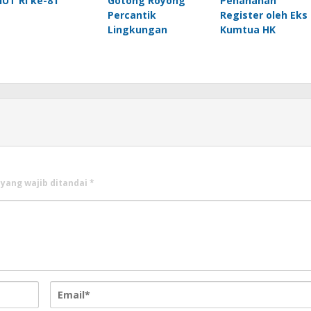
HUT RI ke-81
Gotong Royong
Penahanan
Percantik
Register oleh Eks
Lingkungan
Kumtua HK
 yang wajib ditandai
*