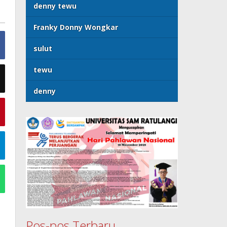
denny tewu
Franky Donny Wongkar
sulut
tewu
denny
Pos-pos Terbaru