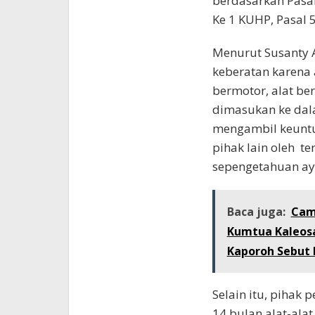
berdasarkan Pasal 
Ke 1 KUHP, Pasal 
Menurut Susanty A
keberatan karena 
bermotor, alat be
dimasukan ke dala
mengambil keuntu
pihak lain oleh t
sepengetahuan ay
Baca juga:
Cam
Kumtua Kaleosa
Kaporoh Sebut 
Selain itu, pihak
14 bulan alat-alat