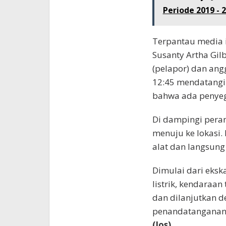
Periode 2019 - 
Terpantau media i
Susanty Artha Gil
(pelapor) dan angg
12:45 mendatangi
bahwa ada penyege
Di dampingi pera
menuju ke lokasi.
alat dan langsung
Dimulai dari eksk
listrik, kendaraan
dan dilanjutkan d
penandatanganan b
(Jos)