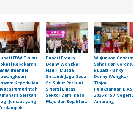
Bupati FDW Tinjau
Bupati Franky
Wujudkan Genera
Lokasi Kebakaran
Donny Wongkar
Sehat dan Cerdas,
GMIM Imanuel
Hadiri Musda
Bupati Franky
Kawangkoan
Srikandi Jaga Desa
Donny Wongkar
Bawah: Kepedulian
Se-Sulut: Perkuat
Tinjau
Nyata Pemerintah
Sinergi Lintas
Pelaksanaan BIAS
Minahasa Selatan
Sektor Demi Desa
2026 di SD Negeri 
bagi Jemaat yang
Maju dan Sejahtera
Amurang
Terdampak