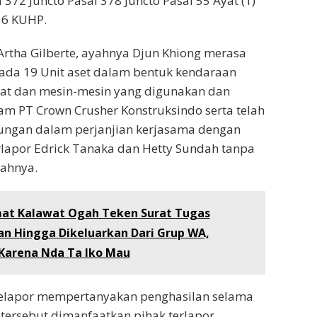
372 Juncto Pasal 378 Juncto Pasal 55 Ayat (1)
56 KUHP.
rtha Gilberte, ayahnya Djun Khiong merasa
ada 19 Unit aset dalam bentuk kendaraan
rat dan mesin-mesin yang digunakan dan
m PT Crown Crusher Konstruksindo serta telah
ngan dalam perjanjian kerjasama dengan
erlapor Edrick Tanaka dan Hetty Sundah tanpa
ahnya.
at Kalawat Ogah Teken Surat Tugas
n Hingga Dikeluarkan Dari Grup WA,
Karena Nda Ta Iko Mau
 pelapor mempertanyakan penghasilan selama
 tersebut dimanfaatkan pihak terlapor.