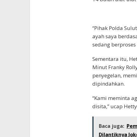
“Pihak Polda Sulu
ayah saya berdas
sedang berproses 
Sementara itu, He
Minut Franky Roll
penyegelan, memin
dipindahkan.
“Kami meminta ag
disita,” ucap Hett
Baca juga:
Pem
Dilantiknya Jok