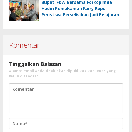
Minahasa Selatan
Bupati FDW Bersama Forkopimda
Hadiri Pemakaman Farry Repi:
Peristiwa Perselisihan Jadi Pelajaran,
Persatuan dan Hukum Harus
Diutamakan
Komentar
Tinggalkan Balasan
Alamat email Anda tidak akan dipublikasikan.
Ruas yang
wajib ditandai
*