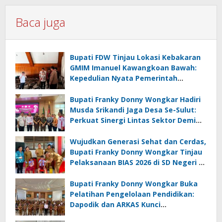
Baca juga
Bupati FDW Tinjau Lokasi Kebakaran
GMIM Imanuel Kawangkoan Bawah:
Kepedulian Nyata Pemerintah
Minahasa Selatan bagi Jemaat yang
Terdampak
Bupati Franky Donny Wongkar Hadiri
Musda Srikandi Jaga Desa Se-Sulut:
Perkuat Sinergi Lintas Sektor Demi
Desa Maju dan Sejahtera
Wujudkan Generasi Sehat dan Cerdas,
Bupati Franky Donny Wongkar Tinjau
Pelaksanaan BIAS 2026 di SD Negeri 2
Amurang
Bupati Franky Donny Wongkar Buka
Pelatihan Pengelolaan Pendidikan:
Dapodik dan ARKAS Kunci
Transformasi Tata Kelola Pendidikan