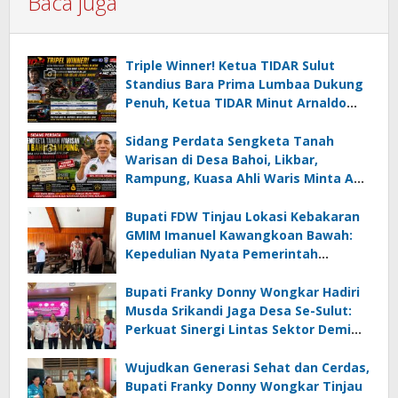
Baca juga
Triple Winner! Ketua TIDAR Sulut
Standius Bara Prima Lumbaa Dukung
Penuh, Ketua TIDAR Minut Arnaldo
Kamagi Apresiasi Dominasi Pangeran
05 MC JOE Sapu Bersih Tiga Gelar
Sidang Perdata Sengketa Tanah
Juara Umum
Warisan di Desa Bahoi, Likbar,
Rampung, Kuasa Ahli Waris Minta APH
Usut Dugaan Mafia Tanah dan
Korupsi Dandes
Bupati FDW Tinjau Lokasi Kebakaran
GMIM Imanuel Kawangkoan Bawah:
Kepedulian Nyata Pemerintah
Minahasa Selatan bagi Jemaat yang
Terdampak
Bupati Franky Donny Wongkar Hadiri
Musda Srikandi Jaga Desa Se-Sulut:
Perkuat Sinergi Lintas Sektor Demi
Desa Maju dan Sejahtera
Wujudkan Generasi Sehat dan Cerdas,
Bupati Franky Donny Wongkar Tinjau