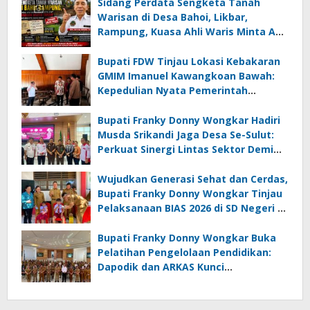
Sidang Perdata Sengketa Tanah
Warisan di Desa Bahoi, Likbar,
Rampung, Kuasa Ahli Waris Minta APH
Usut Dugaan Mafia Tanah dan
Korupsi Dandes
Bupati FDW Tinjau Lokasi Kebakaran
GMIM Imanuel Kawangkoan Bawah:
Kepedulian Nyata Pemerintah
Minahasa Selatan bagi Jemaat yang
Terdampak
Bupati Franky Donny Wongkar Hadiri
Musda Srikandi Jaga Desa Se-Sulut:
Perkuat Sinergi Lintas Sektor Demi
Desa Maju dan Sejahtera
Wujudkan Generasi Sehat dan Cerdas,
Bupati Franky Donny Wongkar Tinjau
Pelaksanaan BIAS 2026 di SD Negeri 2
Amurang
Bupati Franky Donny Wongkar Buka
Pelatihan Pengelolaan Pendidikan:
Dapodik dan ARKAS Kunci
Transformasi Tata Kelola Pendidikan
Minahasa Selatan