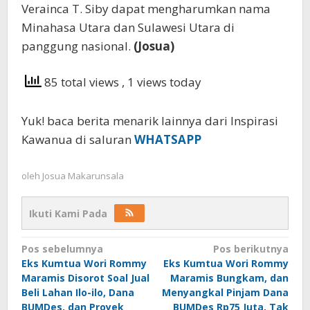
Verainca T. Siby dapat mengharumkan nama
Minahasa Utara dan Sulawesi Utara di
panggung nasional.
(Josua)
85 total views
, 1 views today
Yuk! baca berita menarik lainnya dari Inspirasi
Kawanua di saluran
WHATSAPP
oleh
Josua Makarunsala
Ikuti Kami Pada
Navigasi
Pos sebelumnya
Pos berikutnya
Eks Kumtua Wori Rommy
Eks Kumtua Wori Rommy
pos
Maramis Disorot Soal Jual
Maramis Bungkam, dan
Beli Lahan Ilo-ilo, Dana
Menyangkal Pinjam Dana
BUMDes, dan Proyek
BUMDes Rp75 Juta, Tak