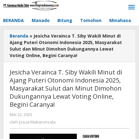
Lewati
ke
konten
BERANDA
Manado
Bitung
Tomohon
Minahasa
Beranda
»
Jesicha Verainca T. Siby Wakili Minut di
Ajang Puteri Otonomi Indonesia 2025, Masyarakat
Sulut dan Minut Dimohon Dukungannya Lewat
Voting Online, Begini Caranya!
Jesicha Verainca T. Siby Wakili Minut di
Ajang Puteri Otonomi Indonesia 2025,
Masyarakat Sulut dan Minut Dimohon
Dukungannya Lewat Voting Online,
Begini Caranya!
Mei 22, 2025
oleh
Josua
oleh
Josua Makarunsala
Makarunsala