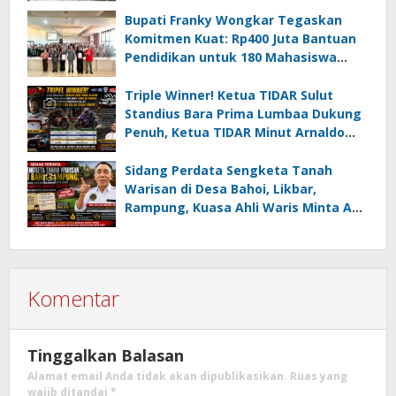
Wujudkan Minsel Maju dan Sejahtera
Bupati Franky Wongkar Tegaskan
Komitmen Kuat: Rp400 Juta Bantuan
Pendidikan untuk 180 Mahasiswa
Minahasa Selatan
Triple Winner! Ketua TIDAR Sulut
Standius Bara Prima Lumbaa Dukung
Penuh, Ketua TIDAR Minut Arnaldo
Kamagi Apresiasi Dominasi Pangeran
05 MC JOE Sapu Bersih Tiga Gelar
Sidang Perdata Sengketa Tanah
Juara Umum
Warisan di Desa Bahoi, Likbar,
Rampung, Kuasa Ahli Waris Minta APH
Usut Dugaan Mafia Tanah dan
Korupsi Dandes
Komentar
Tinggalkan Balasan
Alamat email Anda tidak akan dipublikasikan.
Ruas yang
wajib ditandai
*