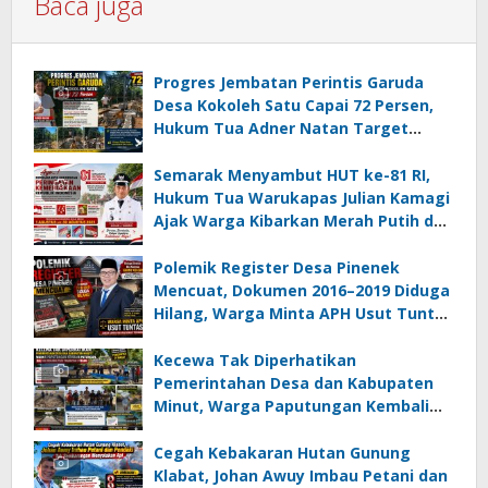
Baca juga
Progres Jembatan Perintis Garuda
Desa Kokoleh Satu Capai 72 Persen,
Hukum Tua Adner Natan Target
Rampung Sebelum HUT RI ke-81
Semarak Menyambut HUT ke-81 RI,
Hukum Tua Warukapas Julian Kamagi
Ajak Warga Kibarkan Merah Putih dan
Gotong Royong Percantik Lingkungan
Polemik Register Desa Pinenek
Mencuat, Dokumen 2016–2019 Diduga
Hilang, Warga Minta APH Usut Tuntas
Dugaan Penahanan Register oleh Eks
Kumtua HK
Kecewa Tak Diperhatikan
Pemerintahan Desa dan Kabupaten
Minut, Warga Paputungan Kembali
Patungan, Kali Ini Rehabilitasi
Tambatan Perahu
Cegah Kebakaran Hutan Gunung
Klabat, Johan Awuy Imbau Petani dan