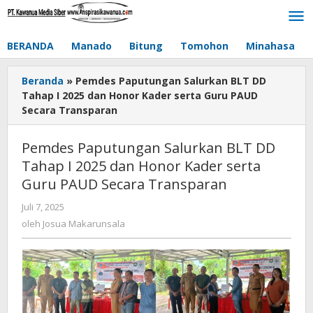
Lewati
ke
konten
BERANDA
Manado
Bitung
Tomohon
Minahasa
Beranda
»
Pemdes Paputungan Salurkan BLT DD
Tahap I 2025 dan Honor Kader serta Guru PAUD
Secara Transparan
Pemdes Paputungan Salurkan BLT DD
Tahap I 2025 dan Honor Kader serta
Guru PAUD Secara Transparan
Juli 7, 2025
oleh
Josua
oleh
Josua Makarunsala
Makarunsala