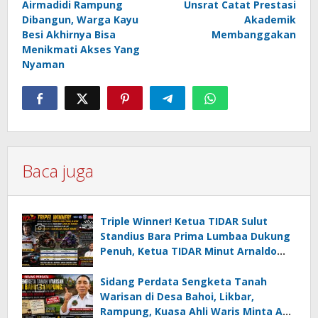
Airmadidi Rampung
Unsrat Catat Prestasi
Dibangun, Warga Kayu
Akademik
Besi Akhirnya Bisa
Membanggakan
Menikmati Akses Yang
Nyaman
Baca juga
Triple Winner! Ketua TIDAR Sulut
Standius Bara Prima Lumbaa Dukung
Penuh, Ketua TIDAR Minut Arnaldo
Kamagi Apresiasi Dominasi Pangeran
05 MC JOE Sapu Bersih Tiga Gelar
Sidang Perdata Sengketa Tanah
Juara Umum
Warisan di Desa Bahoi, Likbar,
Rampung, Kuasa Ahli Waris Minta APH