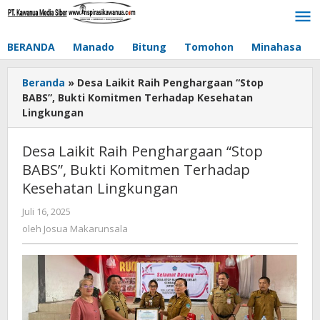
Lewati
ke
konten
BERANDA
Manado
Bitung
Tomohon
Minahasa
Beranda
»
Desa Laikit Raih Penghargaan “Stop
BABS”, Bukti Komitmen Terhadap Kesehatan
Lingkungan
Desa Laikit Raih Penghargaan “Stop
BABS”, Bukti Komitmen Terhadap
Kesehatan Lingkungan
Juli 16, 2025
oleh
Josua
oleh
Josua Makarunsala
Makarunsala