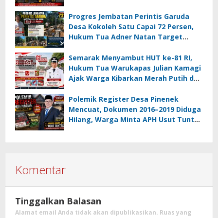
Usut Dugaan Mafia Tanah dan
Korupsi Dandes
Progres Jembatan Perintis Garuda
Desa Kokoleh Satu Capai 72 Persen,
Hukum Tua Adner Natan Target
Rampung Sebelum HUT RI ke-81
Semarak Menyambut HUT ke-81 RI,
Hukum Tua Warukapas Julian Kamagi
Ajak Warga Kibarkan Merah Putih dan
Gotong Royong Percantik Lingkungan
Polemik Register Desa Pinenek
Mencuat, Dokumen 2016–2019 Diduga
Hilang, Warga Minta APH Usut Tuntas
Dugaan Penahanan Register oleh Eks
Kumtua HK
Komentar
Tinggalkan Balasan
Alamat email Anda tidak akan dipublikasikan.
Ruas yang