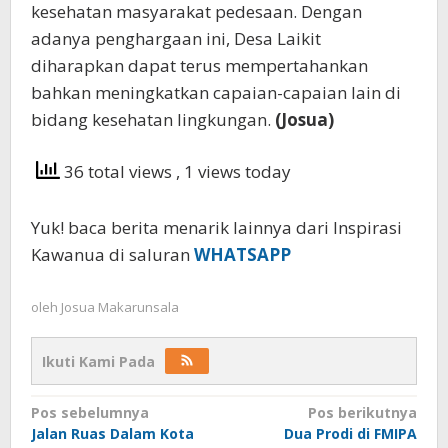
kesehatan masyarakat pedesaan. Dengan
adanya penghargaan ini, Desa Laikit
diharapkan dapat terus mempertahankan
bahkan meningkatkan capaian-capaian lain di
bidang kesehatan lingkungan.
(Josua)
36 total views
, 1 views today
Yuk! baca berita menarik lainnya dari Inspirasi
Kawanua di saluran
WHATSAPP
oleh
Josua Makarunsala
Ikuti Kami Pada
Navigasi
Pos sebelumnya
Pos berikutnya
Jalan Ruas Dalam Kota
Dua Prodi di FMIPA
pos