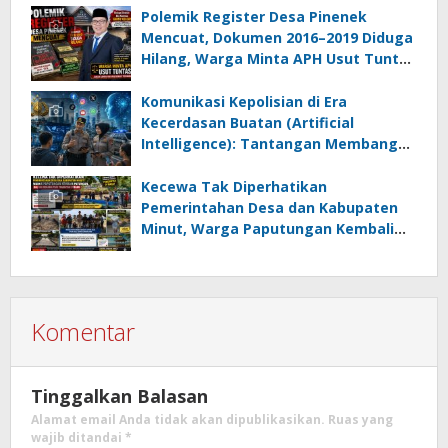
Polemik Register Desa Pinenek
Mencuat, Dokumen 2016–2019 Diduga
Hilang, Warga Minta APH Usut Tuntas
Dugaan Penahanan Register oleh Eks
Kumtua HK
Komunikasi Kepolisian di Era
Kecerdasan Buatan (Artificial
Intelligence): Tantangan Membangun
Kepercayaan Publik pada Masyarakat
Digital.
Kecewa Tak Diperhatikan
Pemerintahan Desa dan Kabupaten
Minut, Warga Paputungan Kembali
Patungan, Kali Ini Rehabilitasi
Tambatan Perahu
Komentar
Tinggalkan Balasan
Alamat email Anda tidak akan dipublikasikan.
Ruas yang
wajib ditandai
*