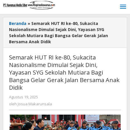
Lewati
ke
konten
Beranda
»
Semarak HUT RI ke-80, Sukacita
Nasionalisme Dimulai Sejak Dini, Yayasan SYG
Sekolah Mutiara Bagi Bangsa Gelar Gerak Jalan
Bersama Anak Didik
Semarak HUT RI ke-80, Sukacita
Nasionalisme Dimulai Sejak Dini,
Yayasan SYG Sekolah Mutiara Bagi
Bangsa Gelar Gerak Jalan Bersama Anak
Didik
Agustus 19, 2025
oleh
Josua
oleh
Josua Makarunsala
Makarunsala