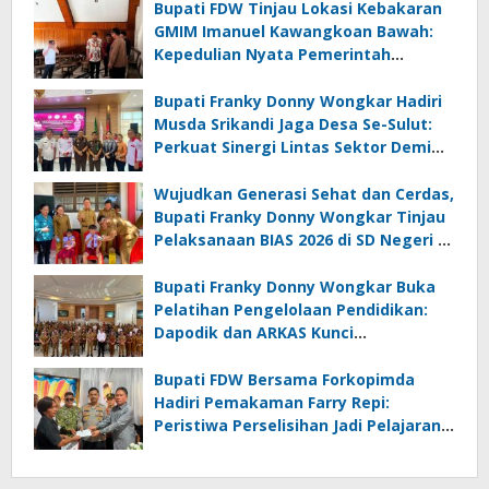
Bupati FDW Tinjau Lokasi Kebakaran
GMIM Imanuel Kawangkoan Bawah:
Kepedulian Nyata Pemerintah
Minahasa Selatan bagi Jemaat yang
Terdampak
Bupati Franky Donny Wongkar Hadiri
Musda Srikandi Jaga Desa Se-Sulut:
Perkuat Sinergi Lintas Sektor Demi
Desa Maju dan Sejahtera
Wujudkan Generasi Sehat dan Cerdas,
Bupati Franky Donny Wongkar Tinjau
Pelaksanaan BIAS 2026 di SD Negeri 2
Amurang
Bupati Franky Donny Wongkar Buka
Pelatihan Pengelolaan Pendidikan:
Dapodik dan ARKAS Kunci
Transformasi Tata Kelola Pendidikan
Minahasa Selatan
Bupati FDW Bersama Forkopimda
Hadiri Pemakaman Farry Repi:
Peristiwa Perselisihan Jadi Pelajaran,
Persatuan dan Hukum Harus
Diutamakan