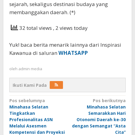
sejarah, sekaligus destinasi budaya yang
membanggakan daerah. (*)
32 total views
, 2 views today
Yuk! baca berita menarik lainnya dari Inspirasi
Kawanua di saluran
WHATSAPP
oleh
admin media
Ikuti Kami Pada
Navigasi
Pos sebelumnya
Pos berikutnya
Minahasa Selatan
Minahasa Selatan
pos
Tingkatkan
Semarakkan Hari
Profesionalitas ASN
Otonomi Daerah ke-30
Melalui Asesmen
dengan Semangat “Asta
Kompetensi dan Proyeksi
Cita”