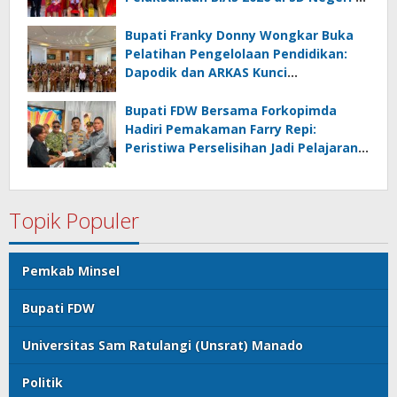
Amurang
Bupati Franky Donny Wongkar Buka
Pelatihan Pengelolaan Pendidikan:
Dapodik dan ARKAS Kunci
Transformasi Tata Kelola Pendidikan
Minahasa Selatan
Bupati FDW Bersama Forkopimda
Hadiri Pemakaman Farry Repi:
Peristiwa Perselisihan Jadi Pelajaran,
Persatuan dan Hukum Harus
Diutamakan
Topik Populer
Pemkab Minsel
Bupati FDW
Universitas Sam Ratulangi (Unsrat) Manado
Politik