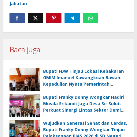
Jabatan
Baca juga
Bupati FDW Tinjau Lokasi Kebakaran
GMIM Imanuel Kawangkoan Bawah:
Kepedulian Nyata Pemerintah
Minahasa Selatan bagi Jemaat yang
Terdampak
Bupati Franky Donny Wongkar Hadiri
Musda Srikandi Jaga Desa Se-Sulut:
Perkuat Sinergi Lintas Sektor Demi
Desa Maju dan Sejahtera
Wujudkan Generasi Sehat dan Cerdas,
Bupati Franky Donny Wongkar Tinjau
Pelaksanaan BIAS 2026 di SD Negeri 2