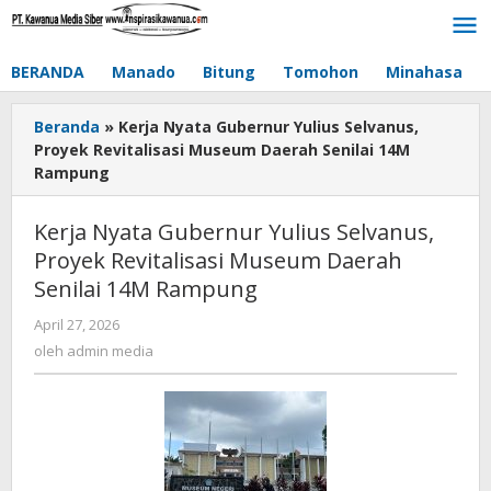
Lewati
ke
konten
BERANDA
Manado
Bitung
Tomohon
Minahasa
Beranda
»
Kerja Nyata Gubernur Yulius Selvanus,
Proyek Revitalisasi Museum Daerah Senilai 14M
Rampung
Kerja Nyata Gubernur Yulius Selvanus,
Proyek Revitalisasi Museum Daerah
Senilai 14M Rampung
April 27, 2026
oleh
admin
oleh
admin media
media