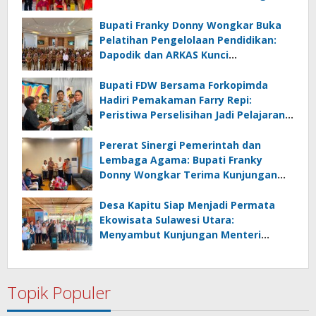
Amurang
Bupati Franky Donny Wongkar Buka
Pelatihan Pengelolaan Pendidikan:
Dapodik dan ARKAS Kunci
Transformasi Tata Kelola Pendidikan
Minahasa Selatan
Bupati FDW Bersama Forkopimda
Hadiri Pemakaman Farry Repi:
Peristiwa Perselisihan Jadi Pelajaran,
Persatuan dan Hukum Harus
Diutamakan
Pererat Sinergi Pemerintah dan
Lembaga Agama: Bupati Franky
Donny Wongkar Terima Kunjungan
Pimpinan Baru KGPM
Desa Kapitu Siap Menjadi Permata
Ekowisata Sulawesi Utara:
Menyambut Kunjungan Menteri
Pariwisata RI
Topik Populer