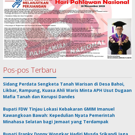
Pos-pos Terbaru
Sidang Perdata Sengketa Tanah Warisan di Desa Bahoi,
Likbar, Rampung, Kuasa Ahli Waris Minta APH Usut Dugaan
Mafia Tanah dan Korupsi Dandes
Bupati FDW Tinjau Lokasi Kebakaran GMIM Imanuel
Kawangkoan Bawah: Kepedulian Nyata Pemerintah
Minahasa Selatan bagi Jemaat yang Terdampak
Bupati Franky Donny Wongkar Hadiri Musda Srikandi Jaga