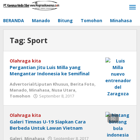
Lewati
ke
konten
BERANDA
Manado
Bitung
Tomohon
Minahasa
Tag:
Sport
Olahraga kita
Pergantian Jitu Luis Milla yang
Mengantar Indonesia ke Semifinal
Advertorial/Liputan Khusus
,
Berita Foto
,
Manado
,
Minahasa
,
Nusa Utara
,
Tomohon
September 8, 2017
oleh
admin
Olahraga kita
Galeri Timnas U-19 Siapkan Cara
Berbeda Untuk Lawan Vietnam
Galeri
,
Minahasa
September 8, 2017
oleh