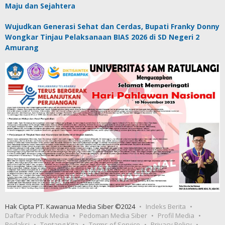
Maju dan Sejahtera
Wujudkan Generasi Sehat dan Cerdas, Bupati Franky Donny
Wongkar Tinjau Pelaksanaan BIAS 2026 di SD Negeri 2
Amurang
Hak Cipta PT. Kawanua Media Siber ©2024
Indeks Berita
Daftar Produk Media
Pedoman Media Siber
Profil Media
Redaksi
Tentang Kita
Terms of Service
Privacy Policy