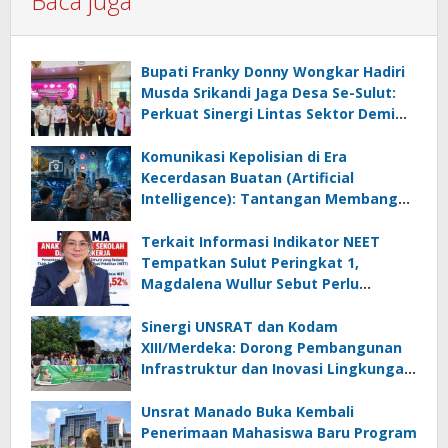
Baca juga
Bupati Franky Donny Wongkar Hadiri
Musda Srikandi Jaga Desa Se-Sulut:
Perkuat Sinergi Lintas Sektor Demi
Desa Maju dan Sejahtera
Komunikasi Kepolisian di Era
Kecerdasan Buatan (Artificial
Intelligence): Tantangan Membangun
Kepercayaan Publik pada Masyarakat
Digital.
Terkait Informasi Indikator NEET
Tempatkan Sulut Peringkat 1,
Magdalena Wullur Sebut Perlu
Dipahami Secara Proposional, Agar
Tidak Timbul Persepsi Keliru di
Sinergi UNSRAT dan Kodam
Masyarakat
XIII/Merdeka: Dorong Pembangunan
Infrastruktur dan Inovasi Lingkungan
di Talaud
Unsrat Manado Buka Kembali
Penerimaan Mahasiswa Baru Program