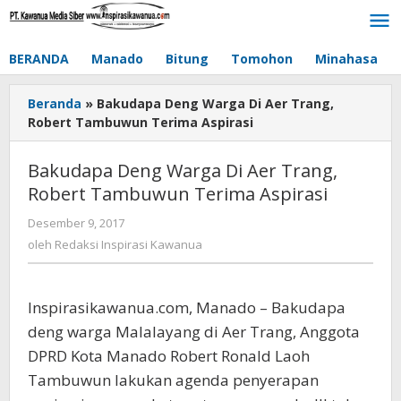
Lewati
ke
konten
BERANDA
Manado
Bitung
Tomohon
Minahasa
Beranda
»
Bakudapa Deng Warga Di Aer Trang,
Robert Tambuwun Terima Aspirasi
Bakudapa Deng Warga Di Aer Trang,
Robert Tambuwun Terima Aspirasi
Desember 9, 2017
oleh
Redaksi
oleh
Redaksi Inspirasi Kawanua
Inspirasi
Kawanua
Inspirasikawanua.com, Manado – Bakudapa
deng warga Malalayang di Aer Trang, Anggota
DPRD Kota Manado Robert Ronald Laoh
Tambuwun lakukan agenda penyerapan