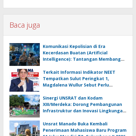
Baca juga
Komunikasi Kepolisian di Era
Kecerdasan Buatan (Artificial
Intelligence): Tantangan Membangun
Kepercayaan Publik pada Masyarakat
Digital.
Terkait Informasi Indikator NEET
Tempatkan Sulut Peringkat 1,
Magdalena Wullur Sebut Perlu
Dipahami Secara Proposional, Agar
Tidak Timbul Persepsi Keliru di
Sinergi UNSRAT dan Kodam
Masyarakat
XIII/Merdeka: Dorong Pembangunan
Infrastruktur dan Inovasi Lingkungan
di Talaud
Unsrat Manado Buka Kembali
Penerimaan Mahasiswa Baru Program