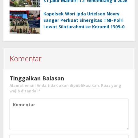
S1 Jalur Mandiri T2 Gelombang II 2026
Kapolsek Wori Ipda Urielson Novry
Sanger Perkuat Sinergitas TNI–Polri
Lewat Silaturahmi ke Koramil 1309-05
Wori
Komentar
Tinggalkan Balasan
Alamat email Anda tidak akan dipublikasikan.
Ruas yang
wajib ditandai
*