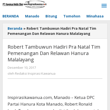
Lewati
ke
konten
BERANDA
Manado
Bitung
Tomohon
Minahasa
Beranda
»
Robert Tambuwun Hadiri Pra Natal Tim
Pemenangan Dan Relawan Hanura Malalayang
Robert Tambuwun Hadiri Pra Natal Tim
Pemenangan Dan Relawan Hanura
Malalayang
Desember 10, 2017
oleh
Redaksi
oleh
Redaksi Inspirasi Kawanua
Inspirasi
Kawanua
Inspirasikawanua.com, Manado – Ketua DPC
Partai Hanura Kota Manado, Robert Ronald