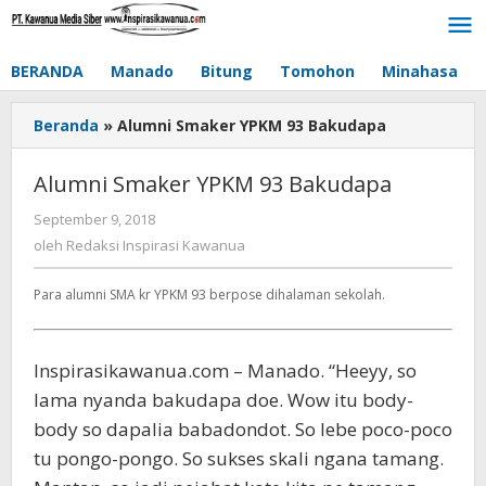
Lewati
ke
konten
BERANDA
Manado
Bitung
Tomohon
Minahasa
Beranda
»
Alumni Smaker YPKM 93 Bakudapa
Alumni Smaker YPKM 93 Bakudapa
September 9, 2018
oleh
Redaksi
oleh
Redaksi Inspirasi Kawanua
Inspirasi
Kawanua
Para alumni SMA kr YPKM 93 berpose dihalaman sekolah.
Inspirasikawanua.com – Manado. “Heeyy, so
lama nyanda bakudapa doe. Wow itu body-
body so dapalia babadondot. So lebe poco-poco
tu pongo-pongo. So sukses skali ngana tamang.