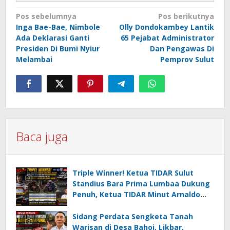
Navigasi
Pos sebelumnya
Pos berikutnya
Inga Bae-Bae, Nimbole
Olly Dondokambey Lantik
pos
Ada Deklarasi Ganti
65 Pejabat Administrator
Presiden Di Bumi Nyiur
Dan Pengawas Di
Melambai
Pemprov Sulut
Baca juga
Triple Winner! Ketua TIDAR Sulut
Standius Bara Prima Lumbaa Dukung
Penuh, Ketua TIDAR Minut Arnaldo
Kamagi Apresiasi Dominasi Pangeran
05 MC JOE Sapu Bersih Tiga Gelar
Sidang Perdata Sengketa Tanah
Juara Umum
Warisan di Desa Bahoi, Likbar,