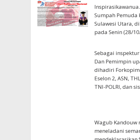
Inspirasikawanua.
Sumpah Pemuda ke
Sulawesi Utara, d
pada Senin (28/10
Sebagai inspektur
Dan Pemimpin upa
dihadiri Forkopim
Eselon 2, ASN, TH
TNI-POLRI, dan si
Wagub Kandouw me
meneladani sema
mendeklarasikan