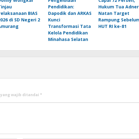
Donny Wongkar
Pengelolaan
Capai 72 Persen,
Tinjau
Pendidikan:
Hukum Tua Adner
Pelaksanaan BIAS
Dapodik dan ARKAS
Natan Target
2026 di SD Negeri 2
Kunci
Rampung Sebelu
Amurang
Transformasi Tata
HUT RI ke-81
Kelola Pendidikan
Minahasa Selatan
 yang wajib ditandai
*