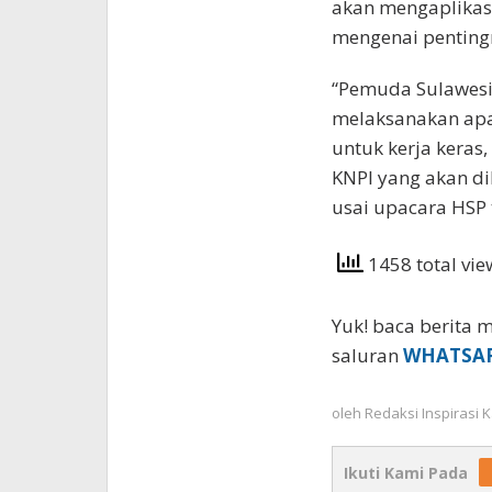
akan mengaplikas
mengenai pentingny
“Pemuda Sulawesi
melaksanakan apa
untuk kerja keras,
KNPI yang akan di
usai upacara HSP 
1458 total vi
Yuk! baca berita m
saluran
WHATSA
oleh
Redaksi Inspirasi
Ikuti Kami Pada