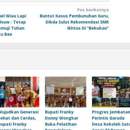
Pos berikutnya
el Wiau Lapi
Buntut Kasus Pembunuhan Guru,
douw : Tetap
Dikda Sulut Rekomendasi SMK
emuji Tuhan
Ikhtus Di “Bekukan”
ku Bae
Wujudkan Generasi
Bupati Franky
Progres Jembata
Sehat dan Cerdas,
Donny Wongkar
Perintis Garuda
Bupati Franky
Buka Pelatihan
Desa Kokoleh Sat