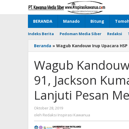
Lewati
ke
konten
BERANDA
Manado
Bitung
Tomo
Indeks Berita
Pedoman Media Siber
Redaksi
Beranda
»
Wagub Kandouw Irup Upacara HSP K
Wagub Kandouw 
91, Jackson Kum
Lanjuti Pesan M
Oktober 28, 2019
oleh
Redaksi
oleh
Redaksi Inspirasi Kawanua
Inspirasi
Kawanua