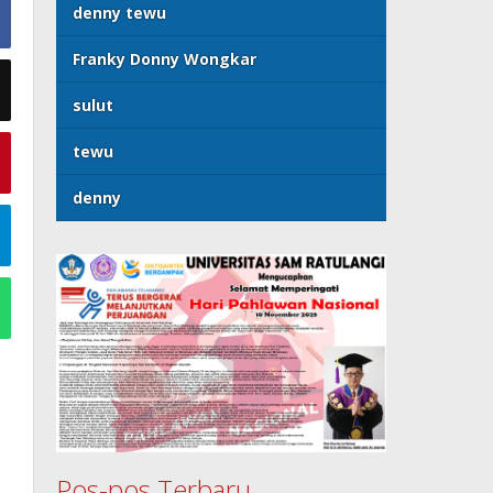
denny tewu
Franky Donny Wongkar
sulut
tewu
denny
Pos-pos Terbaru