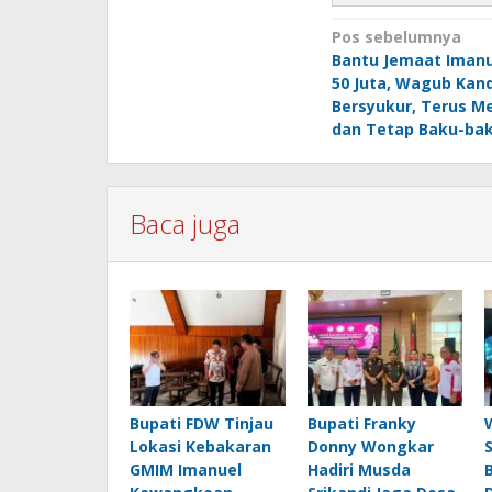
Navigasi
Pos sebelumnya
Bantu Jemaat Imanu
pos
50 Juta, Wagub Kan
Bersyukur, Terus M
dan Tetap Baku-ba
Baca juga
Bupati FDW Tinjau
Bupati Franky
Lokasi Kebakaran
Donny Wongkar
GMIM Imanuel
Hadiri Musda