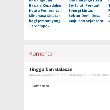
Kawangkoan
Srikandi Jaga Desa
Bawah: Kepedulian
Se-Sulut: Perkuat
Nyata Pemerintah
Sinergi Lintas
Minahasa Selatan
Sektor Demi Desa
bagi Jemaat yang
Maju dan Sejahtera
Terdampak
Komentar
Tinggalkan Balasan
Alamat email Anda tidak akan dipublikasikan.
Ruas