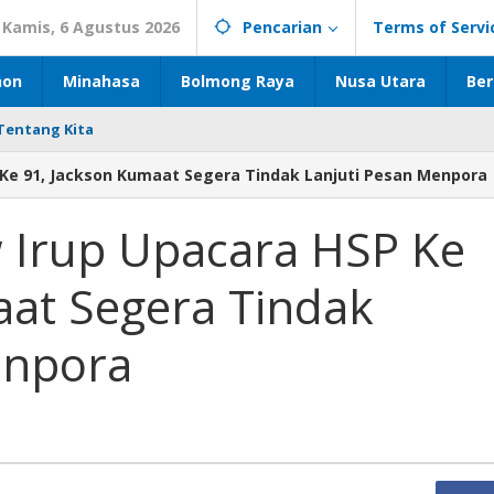
Kamis, 6 Agustus 2026
Pencarian
Terms of Servi
hon
Minahasa
Bolmong Raya
Nusa Utara
Ber
Tentang Kita
e 91, Jackson Kumaat Segera Tindak Lanjuti Pesan Menpora
Irup Upacara HSP Ke
aat Segera Tindak
enpora