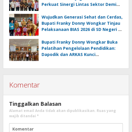
Perkuat Sinergi Lintas Sektor Demi
Desa Maju dan Sejahtera
Wujudkan Generasi Sehat dan Cerdas,
Bupati Franky Donny Wongkar Tinjau
Pelaksanaan BIAS 2026 di SD Negeri 2
Amurang
Bupati Franky Donny Wongkar Buka
Pelatihan Pengelolaan Pendidikan:
Dapodik dan ARKAS Kunci
Transformasi Tata Kelola Pendidikan
Minahasa Selatan
Komentar
Tinggalkan Balasan
Alamat email Anda tidak akan dipublikasikan.
Ruas yang
wajib ditandai
*