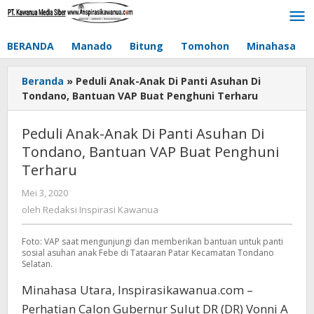
Lewati
ke
konten
BERANDA
Manado
Bitung
Tomohon
Minahasa
Beranda
»
Peduli Anak-Anak Di Panti Asuhan Di
Tondano, Bantuan VAP Buat Penghuni Terharu
Peduli Anak-Anak Di Panti Asuhan Di
Tondano, Bantuan VAP Buat Penghuni
Terharu
Mei 3, 2020
oleh
Redaksi
oleh
Redaksi Inspirasi Kawanua
Inspirasi
Kawanua
Foto: VAP saat mengunjungi dan memberikan bantuan untuk panti
sosial asuhan anak Febe di Tataaran Patar Kecamatan Tondano
Selatan.
Minahasa Utara, Inspirasikawanua.com –
Perhatian Calon Gubernur Sulut DR (DR) Vonni A