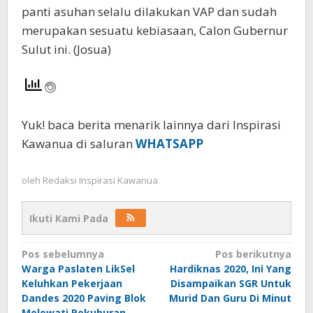
panti asuhan selalu dilakukan VAP dan sudah
merupakan sesuatu kebiasaan, Calon Gubernur
Sulut ini. (Josua)
Yuk! baca berita menarik lainnya dari Inspirasi
Kawanua di saluran
WHATSAPP
oleh
Redaksi Inspirasi Kawanua
Ikuti Kami Pada
Navigasi
Pos sebelumnya
Pos berikutnya
Warga Paslaten LikSel
Hardiknas 2020, Ini Yang
pos
Keluhkan Pekerjaan
Disampaikan SGR Untuk
Dandes 2020 Paving Blok
Murid Dan Guru Di Minut
Melewati Pekuburan