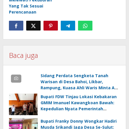
Yang Tak Sesuai
Perencanaan
Baca juga
Sidang Perdata Sengketa Tanah
Warisan di Desa Bahoi, Likbar,
Rampung, Kuasa Ahli Waris Minta APH
Usut Dugaan Mafia Tanah dan
Bupati FDW Tinjau Lokasi Kebakaran
Korupsi Dandes
GMIM Imanuel Kawangkoan Bawah:
Kepedulian Nyata Pemerintah
Minahasa Selatan bagi Jemaat yang
Terdampak
Bupati Franky Donny Wongkar Hadiri
Musda Srikandi Jaga Desa Se-Sulut: