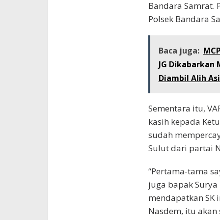
Bandara Samrat. P
Polsek Bandara S
Baca juga:
MCP 
JG Dikabarkan 
Diambil Alih As
Sementara itu, V
kasih kepada Ket
sudah mempercaya
Sulut dari partai
“Pertama-tama sa
juga bapak Surya
mendapatkan SK in
Nasdem, itu akan 