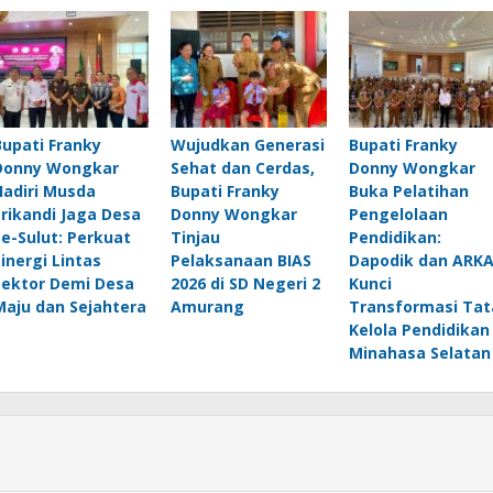
Bupati Franky
Wujudkan Generasi
Bupati Franky
Donny Wongkar
Sehat dan Cerdas,
Donny Wongkar
Hadiri Musda
Bupati Franky
Buka Pelatihan
Srikandi Jaga Desa
Donny Wongkar
Pengelolaan
Se-Sulut: Perkuat
Tinjau
Pendidikan:
Sinergi Lintas
Pelaksanaan BIAS
Dapodik dan ARK
Sektor Demi Desa
2026 di SD Negeri 2
Kunci
Maju dan Sejahtera
Amurang
Transformasi Tat
Kelola Pendidikan
Minahasa Selatan