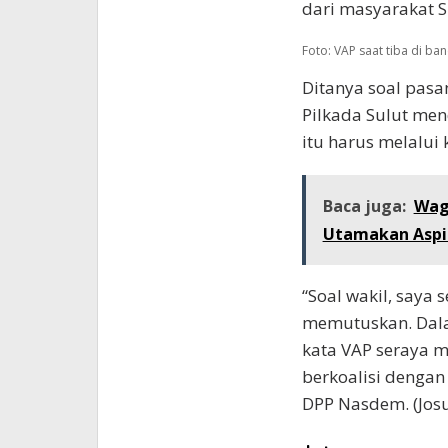
dari masyarakat Su
Foto: VAP saat tiba di b
Ditanya soal pas
Pilkada Sulut me
itu harus melalui
Baca juga:
Wag
Utamakan Aspi
“Soal wakil, say
memutuskan. Dalam
kata VAP seraya 
berkoalisi dengan 
DPP Nasdem. (Jos