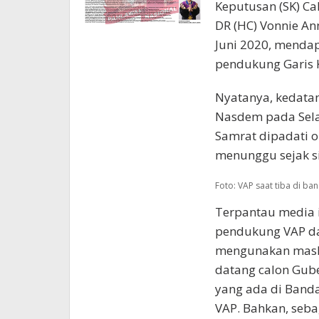
Keputusan (SK) Ca
DR (HC) Vonnie A
Juni 2020, menda
pendukung Garis K
Nyatanya, kedata
Nasdem pada Sela
Samrat dipadati o
menunggu sejak s
Foto: VAP saat tiba di b
Terpantau media i
pendukung VAP da
mengunakan maske
datang calon Guber
yang ada di Band
VAP. Bahkan, seba