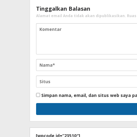
Tinggalkan Balasan
Alamat email Anda tidak akan dipublikasikan.
Ruas
Simpan nama, email, dan situs web saya p
[wpcode id=”23510″]