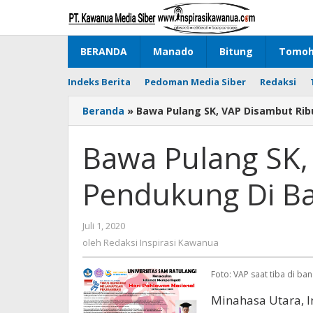
Lewati
ke
konten
BERANDA
Manado
Bitung
Tomo
Indeks Berita
Pedoman Media Siber
Redaksi
Beranda
»
Bawa Pulang SK, VAP Disambut Ri
Bawa Pulang SK,
Pendukung Di Ba
Juli 1, 2020
oleh
Redaksi
oleh
Redaksi Inspirasi Kawanua
Inspirasi
Kawanua
Foto: VAP saat tiba di b
Minahasa Utara, I