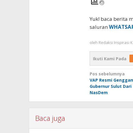
Yuk! baca berita m
saluran
WHATSA
oleh
Redaksi Inspirasi
Ikuti Kami Pada
Navigasi
Pos sebelumnya
VAP Resmi Genggam
pos
Gubernur Sulut Dari 
NasDem
Baca juga