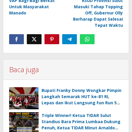
VAP Bagi-Bagi Berkat
RSUD Provinsi Sulut
pos
Untuk Masyarakat
Masuki Tahap Topping
Manado
Off, Gubernur Olly
Berharap Dapat Selesai
Tepat Waktu
Baca juga
Bupati Franky Donny Wongkar Pimpin
Langkah Semarak HUT ke-81 RI,
Lepas dan Ikut Langsung Fun Run 5
Km di Amurang
Triple Winner! Ketua TIDAR Sulut
Standius Bara Prima Lumbaa Dukung
Penuh, Ketua TIDAR Minut Arnaldo