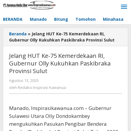
Lewati
ke
konten
BERANDA
Manado
Bitung
Tomohon
Minahasa
Beranda
»
Jelang HUT Ke-75 Kemerdekaan RI,
Gubernur Olly Kukuhkan Paskibraka Provinsi Sulut
Jelang HUT Ke-75 Kemerdekaan RI,
Gubernur Olly Kukuhkan Paskibraka
Provinsi Sulut
Agustus 13, 2020
oleh
Redaksi
oleh
Redaksi Inspirasi Kawanua
Inspirasi
Kawanua
Manado, Inspirasikawanua.com – Gubernur
Sulawesi Utara Olly Dondokambey
mengukuhkan Pasukan Pengibar Bendera