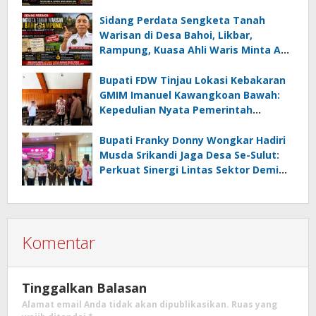
Kamagi Apresiasi Dominasi Pangeran
05 MC JOE Sapu Bersih Tiga Gelar
Sidang Perdata Sengketa Tanah
Juara Umum
Warisan di Desa Bahoi, Likbar,
Rampung, Kuasa Ahli Waris Minta APH
Usut Dugaan Mafia Tanah dan
Korupsi Dandes
Bupati FDW Tinjau Lokasi Kebakaran
GMIM Imanuel Kawangkoan Bawah:
Kepedulian Nyata Pemerintah
Minahasa Selatan bagi Jemaat yang
Terdampak
Bupati Franky Donny Wongkar Hadiri
Musda Srikandi Jaga Desa Se-Sulut:
Perkuat Sinergi Lintas Sektor Demi
Desa Maju dan Sejahtera
Komentar
Tinggalkan Balasan
Alamat email Anda tidak akan dipublikasikan.
Ruas yang