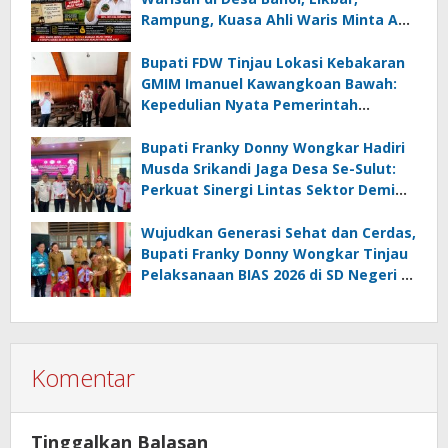
Rampung, Kuasa Ahli Waris Minta APH
Usut Dugaan Mafia Tanah dan
Korupsi Dandes
Bupati FDW Tinjau Lokasi Kebakaran
GMIM Imanuel Kawangkoan Bawah:
Kepedulian Nyata Pemerintah
Minahasa Selatan bagi Jemaat yang
Terdampak
Bupati Franky Donny Wongkar Hadiri
Musda Srikandi Jaga Desa Se-Sulut:
Perkuat Sinergi Lintas Sektor Demi
Desa Maju dan Sejahtera
Wujudkan Generasi Sehat dan Cerdas,
Bupati Franky Donny Wongkar Tinjau
Pelaksanaan BIAS 2026 di SD Negeri 2
Amurang
Komentar
Tinggalkan Balasan