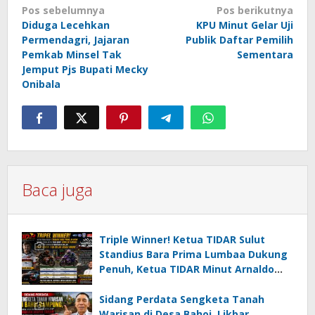
Navigasi
Pos sebelumnya
Pos berikutnya
Diduga Lecehkan
KPU Minut Gelar Uji
pos
Permendagri, Jajaran
Publik Daftar Pemilih
Pemkab Minsel Tak
Sementara
Jemput Pjs Bupati Mecky
Onibala
Baca juga
Triple Winner! Ketua TIDAR Sulut
Standius Bara Prima Lumbaa Dukung
Penuh, Ketua TIDAR Minut Arnaldo
Kamagi Apresiasi Dominasi Pangeran
05 MC JOE Sapu Bersih Tiga Gelar
Sidang Perdata Sengketa Tanah
Juara Umum
Warisan di Desa Bahoi, Likbar,