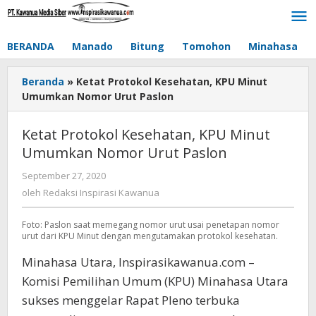
Lewati
ke
konten
BERANDA
Manado
Bitung
Tomohon
Minahasa
Beranda
»
Ketat Protokol Kesehatan, KPU Minut
Umumkan Nomor Urut Paslon
Ketat Protokol Kesehatan, KPU Minut
Umumkan Nomor Urut Paslon
September 27, 2020
oleh
Redaksi
oleh
Redaksi Inspirasi Kawanua
Inspirasi
Kawanua
Foto: Paslon saat memegang nomor urut usai penetapan nomor
urut dari KPU Minut dengan mengutamakan protokol kesehatan.
Minahasa Utara, Inspirasikawanua.com –
Komisi Pemilihan Umum (KPU) Minahasa Utara
sukses menggelar Rapat Pleno terbuka