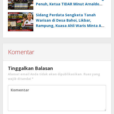
Penuh, Ketua TIDAR Minut Arnaldo
Kamagi Apresiasi Dominasi Pangeran
05 MC JOE Sapu Bersih Tiga Gelar
Sidang Perdata Sengketa Tanah
Juara Umum
Warisan di Desa Bahoi, Likbar,
Rampung, Kuasa Ahli Waris Minta APH
Usut Dugaan Mafia Tanah dan
Korupsi Dandes
Komentar
Tinggalkan Balasan
Alamat email Anda tidak akan dipublikasikan.
Ruas yang
wajib ditandai
*