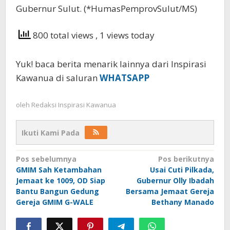
Gubernur Sulut. (*HumasPemprovSulut/MS)
800 total views
, 1 views today
Yuk! baca berita menarik lainnya dari Inspirasi
Kawanua di saluran
WHATSAPP
oleh
Redaksi Inspirasi Kawanua
Ikuti Kami Pada
Navigasi
Pos sebelumnya
Pos berikutnya
GMIM Sah Ketambahan
Usai Cuti Pilkada,
pos
Jemaat ke 1009, OD Siap
Gubernur Olly Ibadah
Bantu Bangun Gedung
Bersama Jemaat Gereja
Gereja GMIM G-WALE
Bethany Manado