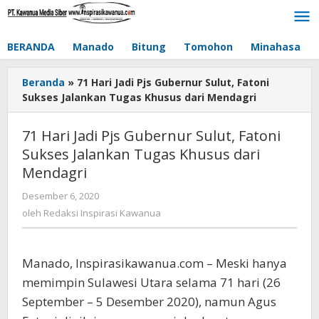
Lewati
ke
konten
BERANDA
Manado
Bitung
Tomohon
Minahasa
Beranda
»
71 Hari Jadi Pjs Gubernur Sulut, Fatoni
Sukses Jalankan Tugas Khusus dari Mendagri
71 Hari Jadi Pjs Gubernur Sulut, Fatoni
Sukses Jalankan Tugas Khusus dari
Mendagri
Desember 6, 2020
oleh
Redaksi
oleh
Redaksi Inspirasi Kawanua
Inspirasi
Kawanua
Manado, Inspirasikawanua.com – Meski hanya
memimpin Sulawesi Utara selama 71 hari (26
September – 5 Desember 2020), namun Agus