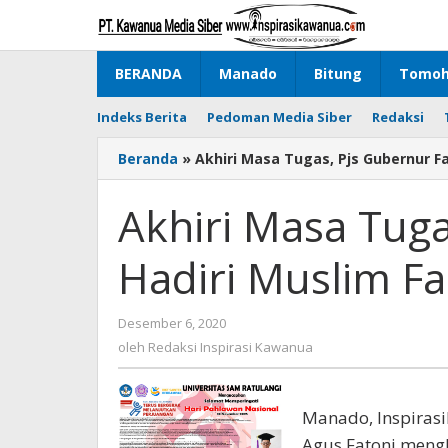
Lewati
ke
konten
BERANDA
Manado
Bitung
Tomo
Indeks Berita
Pedoman Media Siber
Redaksi
Beranda
»
Akhiri Masa Tugas, Pjs Gubernur Fa
Akhiri Masa Tuga
Hadiri Muslim Fa
Desember 6, 2020
oleh
Redaksi
oleh
Redaksi Inspirasi Kawanua
Inspirasi
Kawanua
Manado, Inspiras
Agus Fatoni meng