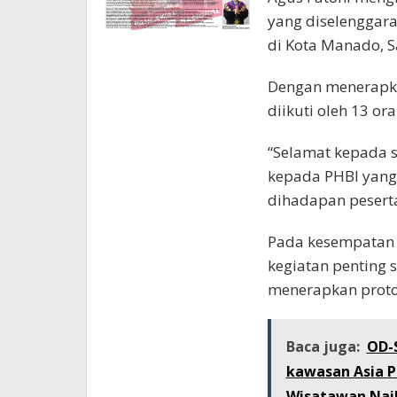
yang diselenggarak
di Kota Manado, S
Dengan menerapka
diikuti oleh 13 or
“Selamat kepada s
kepada PHBI yang 
dihadapan pesert
Pada kesempatan t
kegiatan penting s
menerapkan protok
Baca juga:
OD-S
kawasan Asia P
Wisatawan Naik