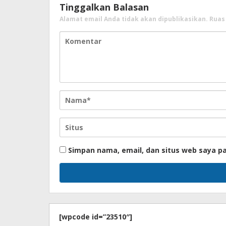
Tinggalkan Balasan
Alamat email Anda tidak akan dipublikasikan.
Ruas
Simpan nama, email, dan situs web saya p
[wpcode id=”23510″]