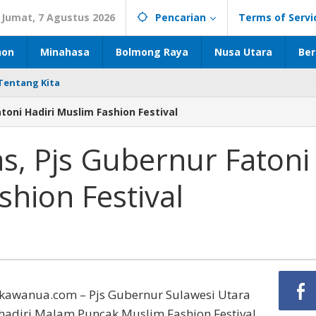
Jumat, 7 Agustus 2026
Pencarian
Terms of Servi
hon
Minahasa
Bolmong Raya
Nusa Utara
Ber
Tentang Kita
toni Hadiri Muslim Fashion Festival
s, Pjs Gubernur Fatoni
shion Festival
ikawanua.com – Pjs Gubernur Sulawesi Utara
hadiri Malam Puncak Muslim Fashion Festival