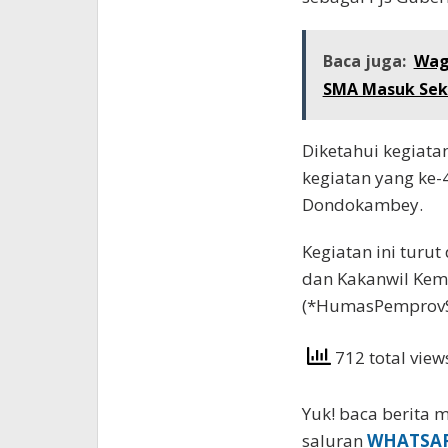
Baca juga:
Wag
SMA Masuk Sek
Diketahui kegiata
kegiatan yang ke-
Dondokambey.
Kegiatan ini turut
dan Kakanwil Kem
(*HumasPemprovS
712 total vie
Yuk! baca berita m
saluran
WHATSA