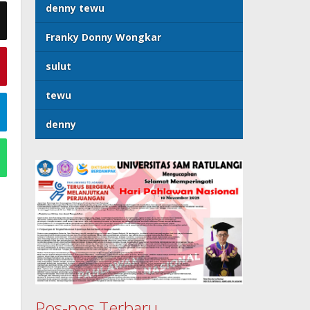
denny tewu
Franky Donny Wongkar
sulut
tewu
denny
Pos-pos Terbaru