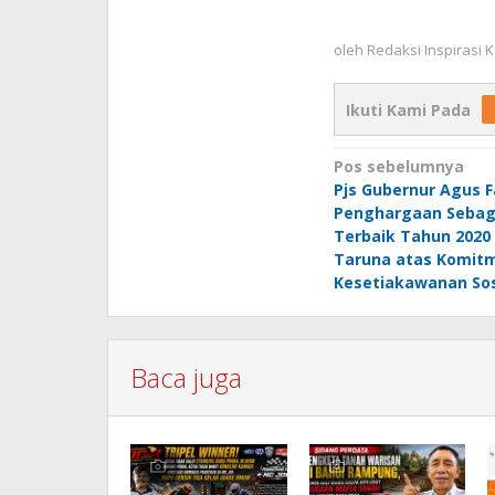
oleh
Redaksi Inspirasi
Ikuti Kami Pada
Navigasi
Pos sebelumnya
Pjs Gubernur Agus F
pos
Penghargaan Sebag
Terbaik Tahun 2020 
Taruna atas Komit
Kesetiakawanan Sos
Baca juga