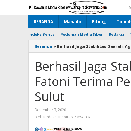
Lewati
M
ke
konten
BERANDA
Manado
Bitung
Tomo
Indeks Berita
Pedoman Media Siber
Redaksi
Beranda
»
Berhasil Jaga Stabilitas Daerah, A
Berhasil Jaga Sta
Fatoni Terima Pe
Sulut
Desember 7, 2020
oleh
Redaksi
oleh
Redaksi Inspirasi Kawanua
Inspirasi
Kawanua