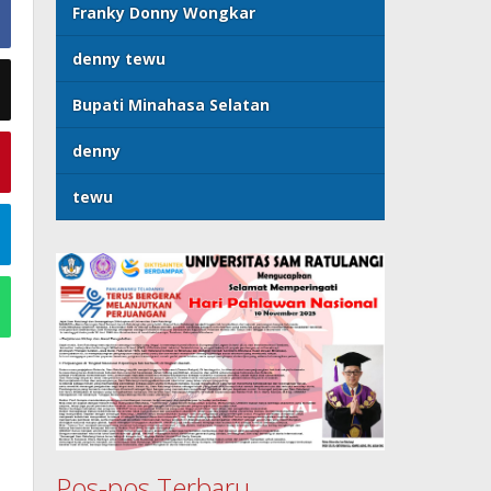
Franky Donny Wongkar
denny tewu
Bupati Minahasa Selatan
denny
tewu
Pos-pos Terbaru