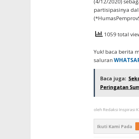
(4/12/2020) seba
partisipasinya da
(*HumasPemprovS
1059 total vi
Yuk! baca berita m
saluran
WHATSA
Baca juga:
Sek
Peringatan Su
oleh
Redaksi Inspirasi
Ikuti Kami Pada