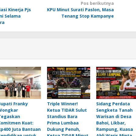
Pos berikutnya
asi Kinerja Pjs
KPU Minut Surati Paslon, Masa
ni Selama
Tenang Stop Kampanye
ra
Bupati Franky
Triple Winner!
Sidang Perdata
Wongkar
Ketua TIDAR Sulut
Sengketa Tanah
Tegaskan
Standius Bara
Warisan di Desa
Komitmen Kuat:
Prima Lumbaa
Bahoi, Likbar,
Rp400 Juta Bantuan
Dukung Penuh,
Rampung, Kuasa
Pendidikan untuk
Ketua TIDAR Minut
Ahli Waris Minta