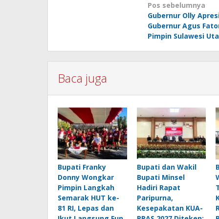
Navigasi
Pos sebelumnya
Gubernur Olly Apresi
pos
Gubernur Agus Fato
Pimpin Sulawesi Uta
Baca juga
Bupati Franky
Bupati dan Wakil
Donny Wongkar
Bupati Minsel
Pimpin Langkah
Hadiri Rapat
Semarak HUT ke-
Paripurna,
81 RI, Lepas dan
Kesepakatan KUA-
Ikut Langsung Fun
PPAS 2027 Diteken: