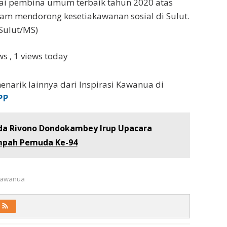
gai pembina umum terbaik tahun 2020 atas
lam mendorong kesetiakawanan sosial di Sulut.
ulut/MS)
ews
, 1 views today
enarik lainnya dari Inspirasi Kawanua di
PP
da Rivono Dondokambey Irup Upacara
mpah Pemuda Ke-94
 Kawanua