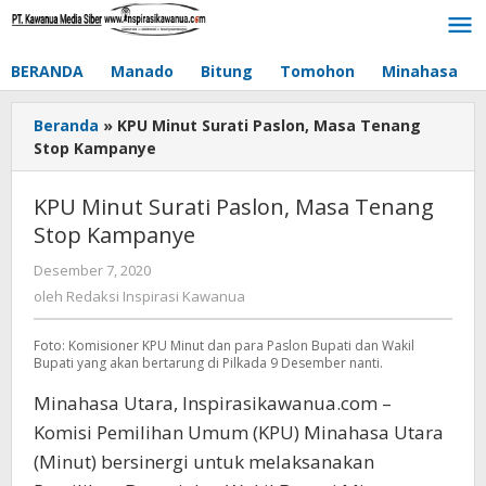
Lewati
ke
konten
BERANDA
Manado
Bitung
Tomohon
Minahasa
Beranda
»
KPU Minut Surati Paslon, Masa Tenang
Stop Kampanye
KPU Minut Surati Paslon, Masa Tenang
Stop Kampanye
Desember 7, 2020
oleh
Redaksi
oleh
Redaksi Inspirasi Kawanua
Inspirasi
Kawanua
Foto: Komisioner KPU Minut dan para Paslon Bupati dan Wakil
Bupati yang akan bertarung di Pilkada 9 Desember nanti.
Minahasa Utara, Inspirasikawanua.com –
Komisi Pemilihan Umum (KPU) Minahasa Utara
(Minut) bersinergi untuk melaksanakan