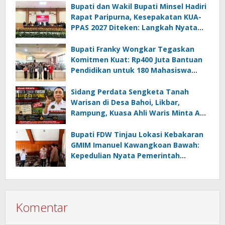
Bupati dan Wakil Bupati Minsel Hadiri
Rapat Paripurna, Kesepakatan KUA-
PPAS 2027 Diteken: Langkah Nyata
Wujudkan Minsel Maju dan Sejahtera
Bupati Franky Wongkar Tegaskan
Komitmen Kuat: Rp400 Juta Bantuan
Pendidikan untuk 180 Mahasiswa
Minahasa Selatan
Sidang Perdata Sengketa Tanah
Warisan di Desa Bahoi, Likbar,
Rampung, Kuasa Ahli Waris Minta APH
Usut Dugaan Mafia Tanah dan
Korupsi Dandes
Bupati FDW Tinjau Lokasi Kebakaran
GMIM Imanuel Kawangkoan Bawah:
Kepedulian Nyata Pemerintah
Minahasa Selatan bagi Jemaat yang
Terdampak
Komentar