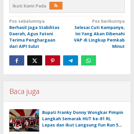
Ikuti Kami Pada
Navigasi
Pos sebelumnya
Pos berikutnya
Berhasil Jaga Stabilitas
Selesai Cuti Kampanye,
pos
Daerah, Agus Fatoni
Ini Yang Akan Dibenahi
Terima Penghargaan
VAP di Lingkup Pemkab
dari AIPI Sulut
Minut
Baca juga
Bupati Franky Donny Wongkar Pimpin
Langkah Semarak HUT ke-81 RI,
Lepas dan Ikut Langsung Fun Run 5
Km di Amurang