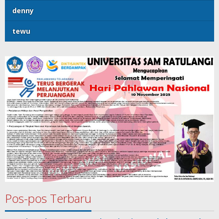
denny
tewu
Pos-pos Terbaru