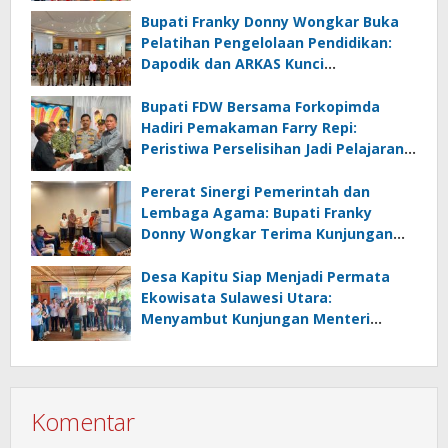
Bupati Franky Donny Wongkar Buka
Pelatihan Pengelolaan Pendidikan:
Dapodik dan ARKAS Kunci
Transformasi Tata Kelola Pendidikan
Minahasa Selatan
Bupati FDW Bersama Forkopimda
Hadiri Pemakaman Farry Repi:
Peristiwa Perselisihan Jadi Pelajaran,
Persatuan dan Hukum Harus
Diutamakan
Pererat Sinergi Pemerintah dan
Lembaga Agama: Bupati Franky
Donny Wongkar Terima Kunjungan
Pimpinan Baru KGPM
Desa Kapitu Siap Menjadi Permata
Ekowisata Sulawesi Utara:
Menyambut Kunjungan Menteri
Pariwisata RI
Komentar