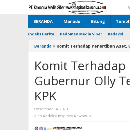
Lewati
M
ke
konten
BERANDA
Manado
Bitung
Tomo
Indeks Berita
Pedoman Media Siber
Redaksi
Beranda
»
Komit Terhadap Penertiban Aset, 
Komit Terhadap 
Gubernur Olly T
KPK
Desember 14, 2020
oleh
Redaksi
oleh
Redaksi Inspirasi Kawanua
Inspirasi
Kawanua