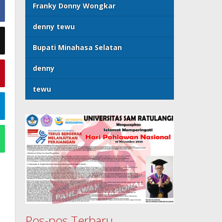
Franky Donny Wongkar
denny tewu
Bupati Minahasa Selatan
denny
tewu
Pos-pos Terbaru