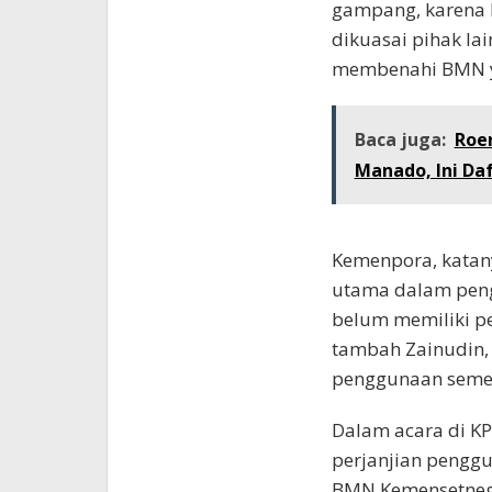
gampang, karena b
dikuasai pihak la
membenahi BMN ya
Baca juga:
Roe
Manado, Ini D
Kemenpora, katan
utama dalam peng
belum memiliki pe
tambah Zainudin,
penggunaan seme
Dalam acara di K
perjanjian pengg
BMN Kemensetneg.