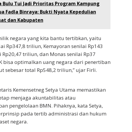
 Bulu Tui Jadi Prioritas Program Kampung
a Fadla Binraya: Bukti Nyata Kepedulian
sat dan Kabupaten
lik negara yang kita bantu tertibkan, yaitu
ai Rp347,8 triliun, Kemayoran senilai Rp143
ai Rp20,47 triliun, dan Monas senilai Rp37
KPK bisa optimalkan uang negara dari penertiban
 sebesar total Rp548,2 triliun,” ujar Firli.
etaris Kemensetneg Setya Utama memastikan
tap menjaga akuntabilitas atau
an pengelolaan BMN. Pihaknya, kata Setya,
prinsip pada tertib administrasi dan hukum
aset negara.