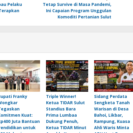
bau Pelaku
Tetap Survive di Masa Pandemi,
 Terapkan
Ini Capaian Program Unggulan
Komoditi Pertanian Sulut
Bupati Franky
Triple Winner!
Sidang Perdata
Wongkar
Ketua TIDAR Sulut
Sengketa Tanah
Tegaskan
Standius Bara
Warisan di Desa
Komitmen Kuat:
Prima Lumbaa
Bahoi, Likbar,
Rp400 Juta Bantuan
Dukung Penuh,
Rampung, Kuasa
Pendidikan untuk
Ketua TIDAR Minut
Ahli Waris Minta