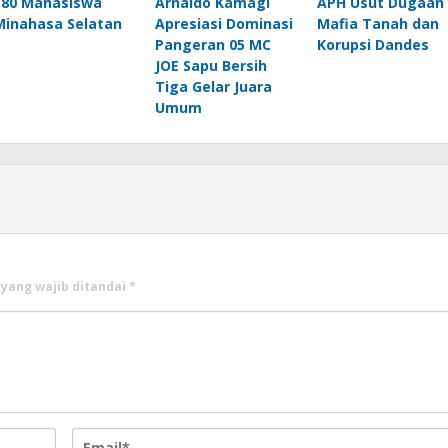
180 Mahasiswa
Arnaldo Kamagi
APH Usut Dugaan
Minahasa Selatan
Apresiasi Dominasi
Mafia Tanah dan
Pangeran 05 MC
Korupsi Dandes
JOE Sapu Bersih
Tiga Gelar Juara
Umum
 yang wajib ditandai
*