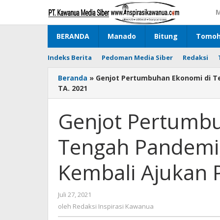
Lewati
M
ke
konten
BERANDA
Manado
Bitung
Tomo
Indeks Berita
Pedoman Media Siber
Redaksi
Beranda
»
Genjot Pertumbuhan Ekonomi di T
TA. 2021
Genjot Pertumb
Tengah Pandemi
Kembali Ajukan 
Juli 27, 2021
oleh
Redaksi
oleh
Redaksi Inspirasi Kawanua
Inspirasi