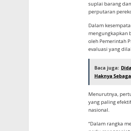
suplai barang da
perputaran perek
Dalam kesempatan
mengungkapkan b
oleh Pemerintah P
evaluasi yang dil
Baca juga:
Dida
Haknya Sebaga
Menurutnya, pert
yang paling efek
nasional.
“Dalam rangka me