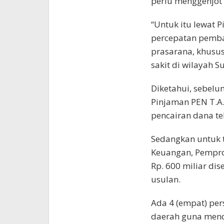
perlu menggenjot
“Untuk itu lewat
percepatan pemban
prasarana, khusus
sakit di wilayah S
Diketahui, sebelu
Pinjaman PEN T.A.
pencairan dana te
Sedangkan untuk t
Keuangan, Pempro
Rp. 600 miliar dis
usulan.
Ada 4 (empat) per
daerah guna mend