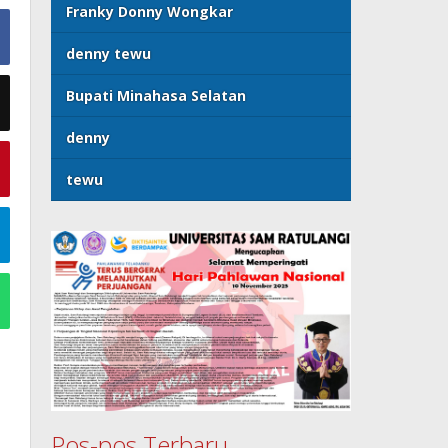
Franky Donny Wongkar
denny tewu
Bupati Minahasa Selatan
denny
tewu
Pos-pos Terbaru