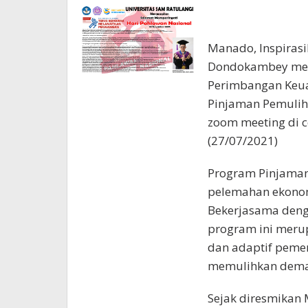
Kawanua
Manado, Inspiras
Dondokambey meng
Perimbangan Keua
Pinjaman Pemuliha
zoom meeting di 
(27/07/2021)
Program Pinjaman
pelemahan ekonom
Bekerjasama denga
program ini merup
dan adaptif peme
memulihkan dema
Sejak diresmikan 