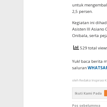
untuk mengembali
2,5 persen.
Kegiatan ini dihad
Asisten III Asian
Onibala, serta peja
529 total vie
Yuk! baca berita m
saluran
WHATSA
oleh
Redaksi Inspirasi
Ikuti Kami Pada
Navigasi
Pos sebelumnya