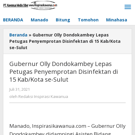
Lewati
ke
konten
BERANDA
Manado
Bitung
Tomohon
Minahasa
Beranda
»
Gubernur Olly Dondokambey Lepas
Petugas Penyemprotan Disinfektan di 15 Kab/Kota
se-Sulut
Gubernur Olly Dondokambey Lepas
Petugas Penyemprotan Disinfektan di
15 Kab/Kota se-Sulut
Juli 31, 2021
oleh
Redaksi
oleh
Redaksi Inspirasi Kawanua
Inspirasi
Kawanua
Manado, Inspirasikawanua.com – Gubernur Olly
Dondokambey didampingi Asisten Bidang