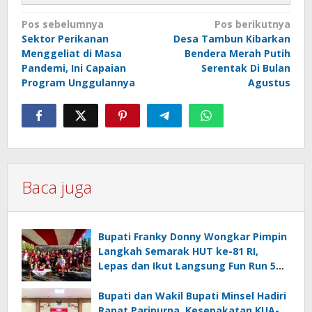
Navigasi
Pos sebelumnya
Pos berikutnya
Sektor Perikanan
Desa Tambun Kibarkan
pos
Menggeliat di Masa
Bendera Merah Putih
Pandemi, Ini Capaian
Serentak Di Bulan
Program Unggulannya
Agustus
Baca juga
Bupati Franky Donny Wongkar Pimpin
Langkah Semarak HUT ke-81 RI,
Lepas dan Ikut Langsung Fun Run 5
Km di Amurang
Bupati dan Wakil Bupati Minsel Hadiri
Rapat Paripurna, Kesepakatan KUA-