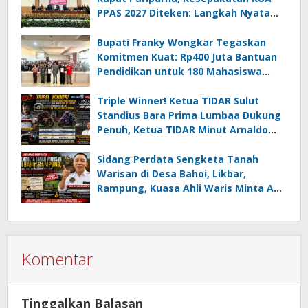
PPAS 2027 Diteken: Langkah Nyata
Wujudkan Minsel Maju dan Sejahtera
Bupati Franky Wongkar Tegaskan
Komitmen Kuat: Rp400 Juta Bantuan
Pendidikan untuk 180 Mahasiswa
Minahasa Selatan
Triple Winner! Ketua TIDAR Sulut
Standius Bara Prima Lumbaa Dukung
Penuh, Ketua TIDAR Minut Arnaldo
Kamagi Apresiasi Dominasi Pangeran
05 MC JOE Sapu Bersih Tiga Gelar
Sidang Perdata Sengketa Tanah
Juara Umum
Warisan di Desa Bahoi, Likbar,
Rampung, Kuasa Ahli Waris Minta APH
Usut Dugaan Mafia Tanah dan
Korupsi Dandes
Komentar
Tinggalkan Balasan