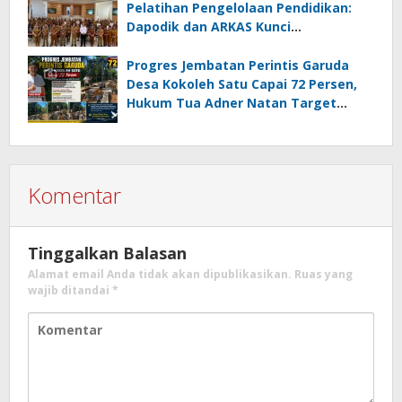
Pelatihan Pengelolaan Pendidikan:
Dapodik dan ARKAS Kunci
Transformasi Tata Kelola Pendidikan
Minahasa Selatan
Progres Jembatan Perintis Garuda
Desa Kokoleh Satu Capai 72 Persen,
Hukum Tua Adner Natan Target
Rampung Sebelum HUT RI ke-81
Komentar
Tinggalkan Balasan
Alamat email Anda tidak akan dipublikasikan.
Ruas yang
wajib ditandai
*