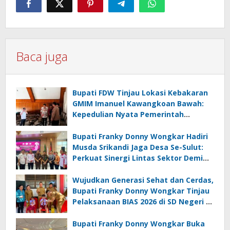
Baca juga
Bupati FDW Tinjau Lokasi Kebakaran
GMIM Imanuel Kawangkoan Bawah:
Kepedulian Nyata Pemerintah
Minahasa Selatan bagi Jemaat yang
Terdampak
Bupati Franky Donny Wongkar Hadiri
Musda Srikandi Jaga Desa Se-Sulut:
Perkuat Sinergi Lintas Sektor Demi
Desa Maju dan Sejahtera
Wujudkan Generasi Sehat dan Cerdas,
Bupati Franky Donny Wongkar Tinjau
Pelaksanaan BIAS 2026 di SD Negeri 2
Amurang
Bupati Franky Donny Wongkar Buka