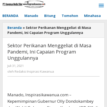
Lewati
ke
konten
BERANDA
Manado
Bitung
Tomohon
Minahasa
Beranda
»
Sektor Perikanan Menggeliat di Masa
Pandemi, Ini Capaian Program Unggulannya
Sektor Perikanan Menggeliat di Masa
Pandemi, Ini Capaian Program
Unggulannya
Juli 31, 2021
oleh
Redaksi
oleh
Redaksi Inspirasi Kawanua
Inspirasi
Kawanua
Manado, Inspirasikawanua.com –
Kepemimpinan Gubernur Olly Dondokambey