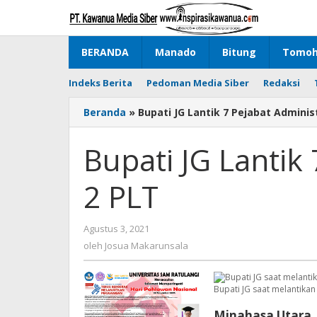
Lewati
ke
konten
BERANDA
Manado
Bitung
Tomo
Indeks Berita
Pedoman Media Siber
Redaksi
Beranda
»
Bupati JG Lantik 7 Pejabat Adminis
Bupati JG Lantik
2 PLT
Agustus 3, 2021
oleh
Josua
oleh
Josua Makarunsala
Makarunsala
Bupati JG saat melantikan
Minahasa Utara,