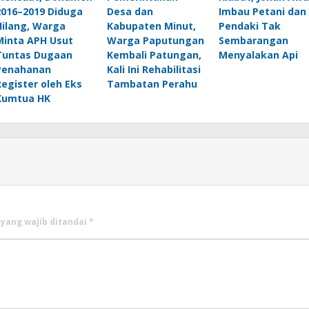
2016–2019 Diduga
Desa dan
Imbau Petani dan
Hilang, Warga
Kabupaten Minut,
Pendaki Tak
Minta APH Usut
Warga Paputungan
Sembarangan
Tuntas Dugaan
Kembali Patungan,
Menyalakan Api
Penahanan
Kali Ini Rehabilitasi
Register oleh Eks
Tambatan Perahu
Kumtua HK
 yang wajib ditandai
*