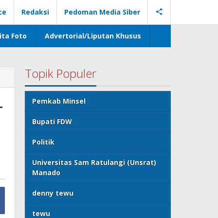
ce
Redaksi
Pedoman Media Siber
ita Foto
Advertorial/Liputan Khusus
Topik Populer
r
Pemkab Minsel
Bupati FDW
Politik
Universitas Sam Ratulangi (Unsrat)
Manado
denny tewu
tewu