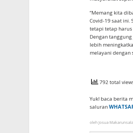
“Memang kita diba
Covid-19 saat ini.
tetapi tetap haru
Dengan tanggung 
lebih meningkatka
melayani dengan s
792 total vie
Yuk! baca berita m
saluran
WHATSA
oleh
Josua Makarunsal