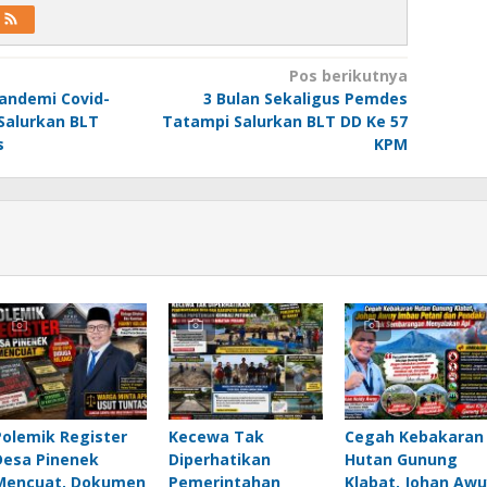
Pos berikutnya
andemi Covid-
3 Bulan Sekaligus Pemdes
Salurkan BLT
Tatampi Salurkan BLT DD Ke 57
s
KPM
Polemik Register
Kecewa Tak
Cegah Kebakaran
Desa Pinenek
Diperhatikan
Hutan Gunung
Mencuat, Dokumen
Pemerintahan
Klabat, Johan Awu