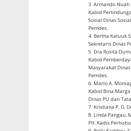
3. Armando Nuah 
Kabid Perlindung
Sosial Dinas Sosia
Pemdes.
4. Bertha Katuuk S
Sekretaris Dinas P
5. Dra Rosita Du
Kabid Pemberday
Masyarakat Dinas 
Pemdes.
6. Mario A. Monia
Kabid Bina Marga
Dinas PU dan Tat
7. Kristiana P. G. 
8. Linda Pangau, 
Plt. Kadis Perhub
9. Rolly Kambey, S