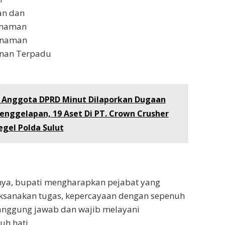
an dan
anaman
anaman
anan Terpadu
ri Anggota DPRD Minut Dilaporkan Dugaan
enggelapan, 19 Aset Di PT. Crown Crusher
egel Polda Sulut
a, bupati mengharapkan pejabat yang
aksanakan tugas, kepercayaan dengan sepenuh
tanggung jawab dan wajib melayani
h hati.