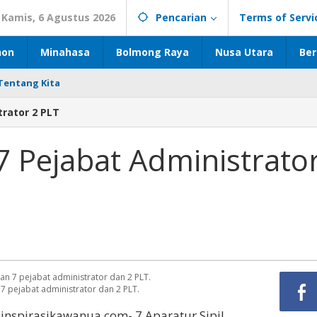
Kamis, 6 Agustus 2026
Pencarian
Terms of Servi
hon
Minahasa
Bolmong Raya
Nusa Utara
Ber
Tentang Kita
trator 2 PLT
 7 Pejabat Administrato
 7 pejabat administrator dan 2 PLT.
inspirasikawanua.com- 7 Aparatur Sipil