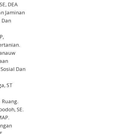
SE, DEA
an Jaminan
l Dan
P,
ertanian.
manauw
aan
Sosial Dan
ga, ST
a Ruang.
Doodoh, SE.
MAP.
ungan
T