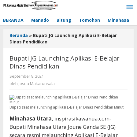
Lewati
ke
konten
BERANDA
Manado
Bitung
Tomohon
Minahasa
Beranda
»
Bupati JG Launching Aplikasi E-Belajar
Dinas Pendidikan
Bupati JG Launching Aplikasi E-Belajar
Dinas Pendidikan
September 8, 2021
oleh
Josua
oleh
Josua Makarunsala
Makarunsala
Bupati saat melaunching aplikasi E-Belajar Dinas Pendidikan Minut.
Minahasa Utara,
inspirasikawanua.com-
Bupati Minahasa Utara Joune Ganda SE (JG)
secara resmi melaunching Aplikasi E-Belajar