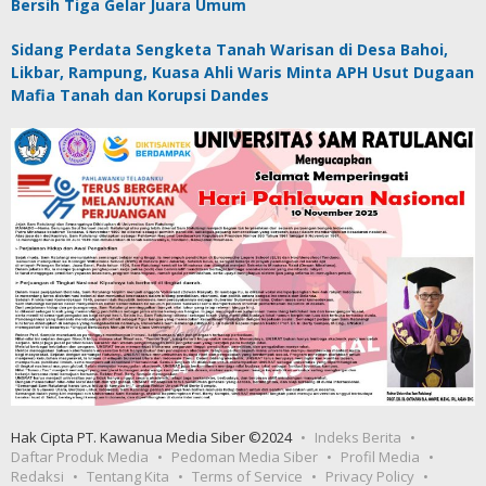
Bersih Tiga Gelar Juara Umum
Sidang Perdata Sengketa Tanah Warisan di Desa Bahoi,
Likbar, Rampung, Kuasa Ahli Waris Minta APH Usut Dugaan
Mafia Tanah dan Korupsi Dandes
Hak Cipta PT. Kawanua Media Siber ©2024
Indeks Berita
Daftar Produk Media
Pedoman Media Siber
Profil Media
Redaksi
Tentang Kita
Terms of Service
Privacy Policy