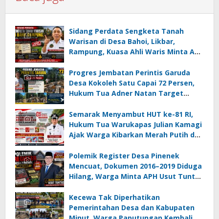
Sidang Perdata Sengketa Tanah
Warisan di Desa Bahoi, Likbar,
Rampung, Kuasa Ahli Waris Minta APH
Usut Dugaan Mafia Tanah dan
Korupsi Dandes
Progres Jembatan Perintis Garuda
Desa Kokoleh Satu Capai 72 Persen,
Hukum Tua Adner Natan Target
Rampung Sebelum HUT RI ke-81
Semarak Menyambut HUT ke-81 RI,
Hukum Tua Warukapas Julian Kamagi
Ajak Warga Kibarkan Merah Putih dan
Gotong Royong Percantik Lingkungan
Polemik Register Desa Pinenek
Mencuat, Dokumen 2016–2019 Diduga
Hilang, Warga Minta APH Usut Tuntas
Dugaan Penahanan Register oleh Eks
Kumtua HK
Kecewa Tak Diperhatikan
Pemerintahan Desa dan Kabupaten
Minut, Warga Paputungan Kembali