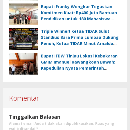
Wujudkan Minsel Maju dan Sejahtera
Bupati Franky Wongkar Tegaskan
Komitmen Kuat: Rp400 Juta Bantuan
Pendidikan untuk 180 Mahasiswa
Minahasa Selatan
Triple Winner! Ketua TIDAR Sulut
Standius Bara Prima Lumbaa Dukung
Penuh, Ketua TIDAR Minut Arnaldo
Kamagi Apresiasi Dominasi Pangeran
05 MC JOE Sapu Bersih Tiga Gelar
Bupati FDW Tinjau Lokasi Kebakaran
Juara Umum
GMIM Imanuel Kawangkoan Bawah:
Kepedulian Nyata Pemerintah
Minahasa Selatan bagi Jemaat yang
Terdampak
Komentar
Tinggalkan Balasan
Alamat email Anda tidak akan dipublikasikan.
Ruas yang
wajib ditandai
*