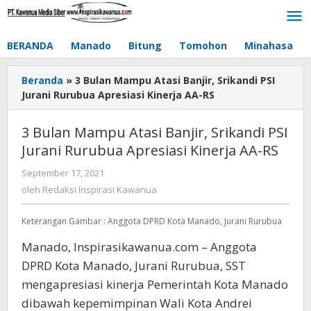
Lewati
ke
konten
BERANDA
Manado
Bitung
Tomohon
Minahasa
Beranda
»
3 Bulan Mampu Atasi Banjir, Srikandi PSI
Jurani Rurubua Apresiasi Kinerja AA-RS
3 Bulan Mampu Atasi Banjir, Srikandi PSI
Jurani Rurubua Apresiasi Kinerja AA-RS
September 17, 2021
oleh
Redaksi
oleh
Redaksi Inspirasi Kawanua
Inspirasi
Kawanua
Keterangan Gambar : Anggota DPRD Kota Manado, Jurani Rurubua
Manado, Inspirasikawanua.com – Anggota
DPRD Kota Manado, Jurani Rurubua, SST
mengapresiasi kinerja Pemerintah Kota Manado
dibawah kepemimpinan Wali Kota Andrei