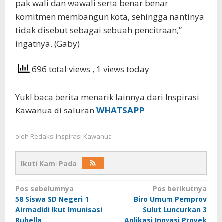
pak wali dan wawali serta benar benar
komitmen membangun kota, sehingga nantinya
tidak disebut sebagai sebuah pencitraan,”
ingatnya. (Gaby)
696 total views
, 1 views today
Yuk! baca berita menarik lainnya dari Inspirasi
Kawanua di saluran
WHATSAPP
oleh
Redaksi Inspirasi Kawanua
Ikuti Kami Pada
Navigasi
Pos sebelumnya
Pos berikutnya
58 Siswa SD Negeri 1
Biro Umum Pemprov
pos
Airmadidi Ikut Imunisasi
Sulut Luncurkan 3
Rubella
Aplikasi Inovasi Proyek