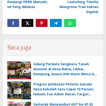
Kunjungi DPRD Manado,
Launching Tiwoho
Ini Yang dibahas
Mangrove Trail Sukses
Digelar
Baca juga
Sidang Perdata Sengketa Tanah
Warisan di Desa Bahoi, Likbar,
Rampung, Kuasa Ahli Waris Minta APH
Usut Dugaan Mafia Tanah dan
Korupsi Dandes
Progres Jembatan Perintis Garuda
Desa Kokoleh Satu Capai 72 Persen,
Hukum Tua Adner Natan Target
Rampung Sebelum HUT RI ke-81
Semarak Menyambut HUT ke-81 RI,