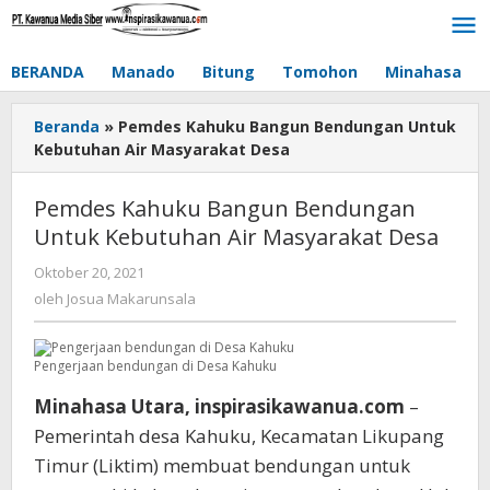
Lewati
ke
konten
BERANDA
Manado
Bitung
Tomohon
Minahasa
Beranda
»
Pemdes Kahuku Bangun Bendungan Untuk
Kebutuhan Air Masyarakat Desa
Pemdes Kahuku Bangun Bendungan
Untuk Kebutuhan Air Masyarakat Desa
Oktober 20, 2021
oleh
Josua
oleh
Josua Makarunsala
Makarunsala
Pengerjaan bendungan di Desa Kahuku
Minahasa Utara, inspirasikawanua.com
–
Pemerintah desa Kahuku, Kecamatan Likupang
Timur (Liktim) membuat bendungan untuk