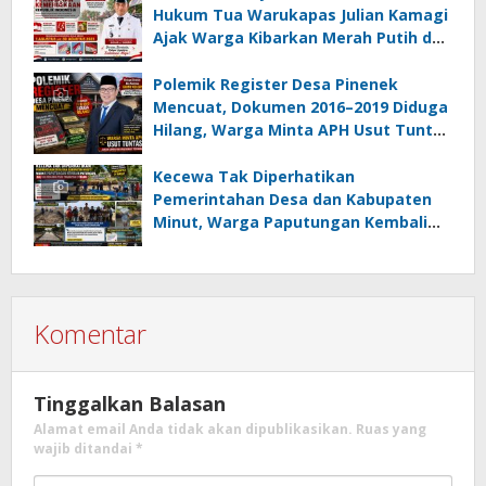
Hukum Tua Warukapas Julian Kamagi
Ajak Warga Kibarkan Merah Putih dan
Gotong Royong Percantik Lingkungan
Polemik Register Desa Pinenek
Mencuat, Dokumen 2016–2019 Diduga
Hilang, Warga Minta APH Usut Tuntas
Dugaan Penahanan Register oleh Eks
Kumtua HK
Kecewa Tak Diperhatikan
Pemerintahan Desa dan Kabupaten
Minut, Warga Paputungan Kembali
Patungan, Kali Ini Rehabilitasi
Tambatan Perahu
Komentar
Tinggalkan Balasan
Alamat email Anda tidak akan dipublikasikan.
Ruas yang
wajib ditandai
*