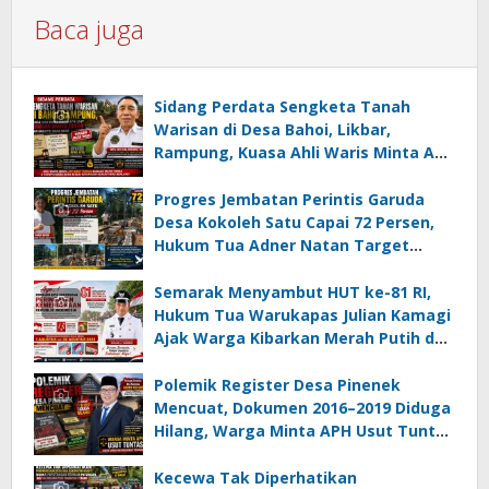
Baca juga
Sidang Perdata Sengketa Tanah
Warisan di Desa Bahoi, Likbar,
Rampung, Kuasa Ahli Waris Minta APH
Usut Dugaan Mafia Tanah dan
Korupsi Dandes
Progres Jembatan Perintis Garuda
Desa Kokoleh Satu Capai 72 Persen,
Hukum Tua Adner Natan Target
Rampung Sebelum HUT RI ke-81
Semarak Menyambut HUT ke-81 RI,
Hukum Tua Warukapas Julian Kamagi
Ajak Warga Kibarkan Merah Putih dan
Gotong Royong Percantik Lingkungan
Polemik Register Desa Pinenek
Mencuat, Dokumen 2016–2019 Diduga
Hilang, Warga Minta APH Usut Tuntas
Dugaan Penahanan Register oleh Eks
Kumtua HK
Kecewa Tak Diperhatikan