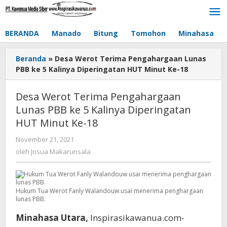
Lewati
ke
konten
BERANDA
Manado
Bitung
Tomohon
Minahasa
Beranda
»
Desa Werot Terima Pengahargaan Lunas
PBB ke 5 Kalinya Diperingatan HUT Minut Ke-18
Desa Werot Terima Pengahargaan
Lunas PBB ke 5 Kalinya Diperingatan
HUT Minut Ke-18
November 21, 2021
oleh
Josua
oleh
Josua Makarunsala
Makarunsala
Hukum Tua Werot Fanly Walandouw usai menerima penghargaan
lunas PBB.
Minahasa Utara,
Inspirasikawanua.com-