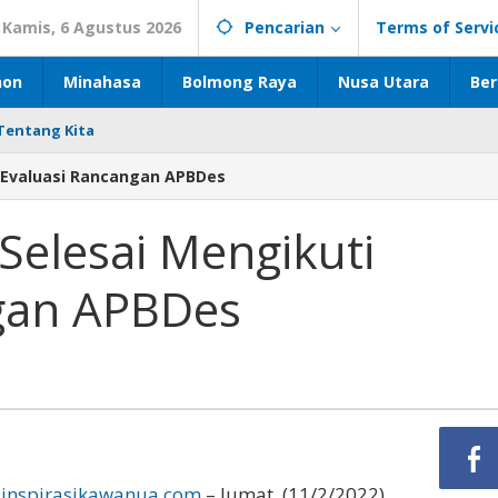
Kamis, 6 Agustus 2026
Pencarian
Terms of Servi
hon
Minahasa
Bolmong Raya
Nusa Utara
Ber
Tentang Kita
 Evaluasi Rancangan APBDes
elesai Mengikuti
gan APBDes
inspirasikawanua.com
– Jumat, (11/2/2022)