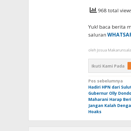
968 total vie
Yuk! baca berita m
saluran
WHATSA
oleh
Josua Makarunsal
Ikuti Kami Pada
Navigasi
Pos sebelumnya
Hadiri HPN dari Sul
pos
Gubernur Olly Dond
Maharani Harap Beri
Jangan Kalah Denga
Hoaks