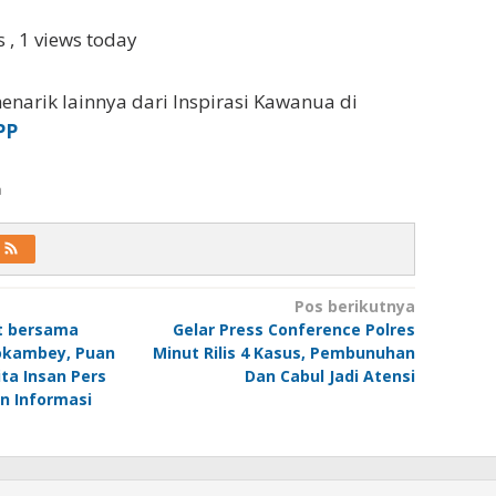
ws
, 1 views today
enarik lainnya dari Inspirasi Kawanua di
PP
a
Pos berikutnya
ut bersama
Gelar Press Conference Polres
okambey, Puan
Minut Rilis 4 Kasus, Pembunuhan
ta Insan Pers
Dan Cabul Jadi Atensi
n Informasi