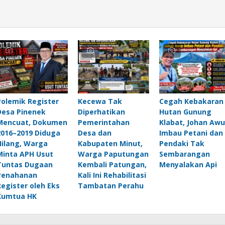
Polemik Register
Kecewa Tak
Cegah Kebakaran
Desa Pinenek
Diperhatikan
Hutan Gunung
Mencuat, Dokumen
Pemerintahan
Klabat, Johan Awu
2016–2019 Diduga
Desa dan
Imbau Petani dan
Hilang, Warga
Kabupaten Minut,
Pendaki Tak
Minta APH Usut
Warga Paputungan
Sembarangan
Tuntas Dugaan
Kembali Patungan,
Menyalakan Api
Penahanan
Kali Ini Rehabilitasi
Register oleh Eks
Tambatan Perahu
Kumtua HK