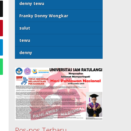
denny tewu
Franky Donny Wongkar
sulut
tewu
denny
Pos-pos Terbaru