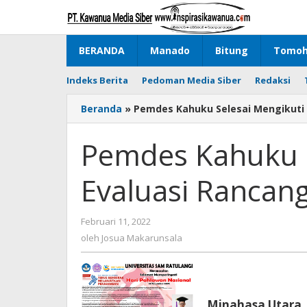
Lewati
ke
konten
BERANDA
Manado
Bitung
Tomo
Indeks Berita
Pedoman Media Siber
Redaksi
Beranda
»
Pemdes Kahuku Selesai Mengikuti
Pemdes Kahuku S
Evaluasi Rancan
Februari 11, 2022
oleh
Josua
oleh
Josua Makarunsala
Makarunsala
Minahasa Utara,