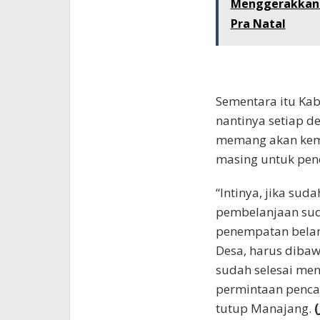
Menggerakkan 
Pra Natal
Sementara itu Ka
nantinya setiap d
memang akan kem
masing untuk pen
“Intinya, jika sud
pembelanjaan sud
penempatan belanj
Desa, harus dibaw
sudah selesai men
permintaan pencai
tutup Manajang.