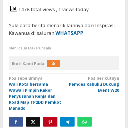
1478 total views
, 1 views today
Yuk! baca berita menarik lainnya dari Inspirasi
Kawanua di saluran
WHATSAPP
oleh
Josua Makarunsala
Ikuti Kami Pada
Navigasi
Pos sebelumnya
Pos berikutnya
Wali Kota bersama
Pemdes Kahuku Dukung
pos
Wawali Pimpin Rakor
Event W20
Penyusunan Renja dan
Road Map TP2DD Pemkot
Manado