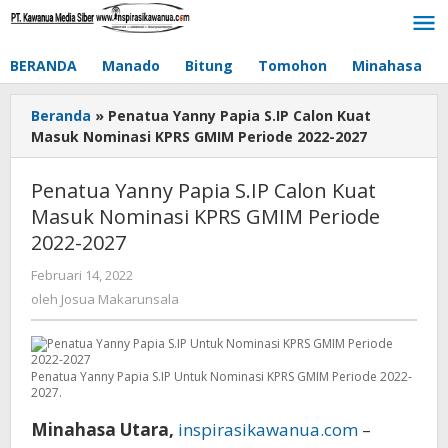
Lewati
ke
konten
BERANDA
Manado
Bitung
Tomohon
Minahasa
Beranda
»
Penatua Yanny Papia S.IP Calon Kuat
Masuk Nominasi KPRS GMIM Periode 2022-2027
Penatua Yanny Papia S.IP Calon Kuat
Masuk Nominasi KPRS GMIM Periode
2022-2027
Februari 14, 2022
oleh
Josua
oleh
Josua Makarunsala
Makarunsala
Penatua Yanny Papia S.IP Untuk Nominasi KPRS GMIM Periode 2022-
2027.
Minahasa Utara,
inspirasikawanua.com
–