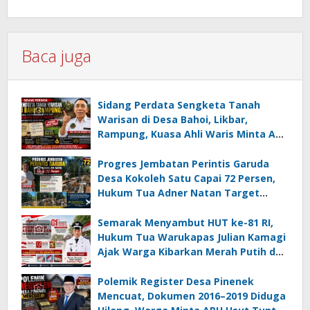
Baca juga
Sidang Perdata Sengketa Tanah
Warisan di Desa Bahoi, Likbar,
Rampung, Kuasa Ahli Waris Minta APH
Usut Dugaan Mafia Tanah dan
Korupsi Dandes
Progres Jembatan Perintis Garuda
Desa Kokoleh Satu Capai 72 Persen,
Hukum Tua Adner Natan Target
Rampung Sebelum HUT RI ke-81
Semarak Menyambut HUT ke-81 RI,
Hukum Tua Warukapas Julian Kamagi
Ajak Warga Kibarkan Merah Putih dan
Gotong Royong Percantik Lingkungan
Polemik Register Desa Pinenek
Mencuat, Dokumen 2016–2019 Diduga