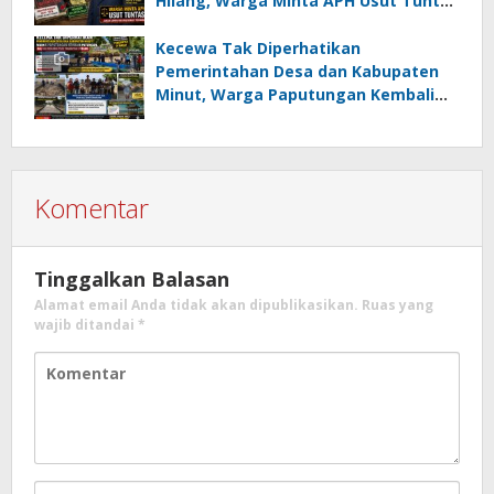
Hilang, Warga Minta APH Usut Tuntas
Dugaan Penahanan Register oleh Eks
Kumtua HK
Kecewa Tak Diperhatikan
Pemerintahan Desa dan Kabupaten
Minut, Warga Paputungan Kembali
Patungan, Kali Ini Rehabilitasi
Tambatan Perahu
Komentar
Tinggalkan Balasan
Alamat email Anda tidak akan dipublikasikan.
Ruas yang
wajib ditandai
*