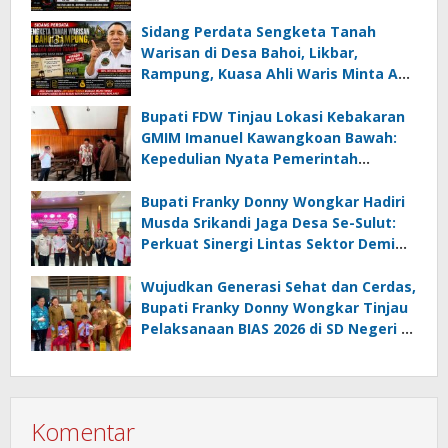
Kamagi Apresiasi Dominasi Pangeran
05 MC JOE Sapu Bersih Tiga Gelar
Sidang Perdata Sengketa Tanah
Juara Umum
Warisan di Desa Bahoi, Likbar,
Rampung, Kuasa Ahli Waris Minta APH
Usut Dugaan Mafia Tanah dan
Korupsi Dandes
Bupati FDW Tinjau Lokasi Kebakaran
GMIM Imanuel Kawangkoan Bawah:
Kepedulian Nyata Pemerintah
Minahasa Selatan bagi Jemaat yang
Terdampak
Bupati Franky Donny Wongkar Hadiri
Musda Srikandi Jaga Desa Se-Sulut:
Perkuat Sinergi Lintas Sektor Demi
Desa Maju dan Sejahtera
Wujudkan Generasi Sehat dan Cerdas,
Bupati Franky Donny Wongkar Tinjau
Pelaksanaan BIAS 2026 di SD Negeri 2
Amurang
Komentar