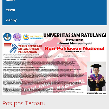
tewu
denny
Pos-pos Terbaru