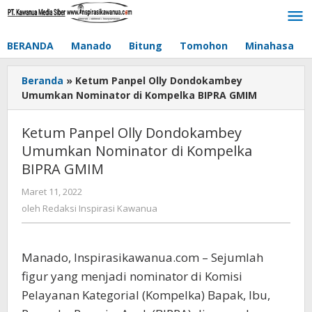
Lewati
ke
konten
BERANDA
Manado
Bitung
Tomohon
Minahasa
Beranda
»
Ketum Panpel Olly Dondokambey
Umumkan Nominator di Kompelka BIPRA GMIM
Ketum Panpel Olly Dondokambey
Umumkan Nominator di Kompelka
BIPRA GMIM
Maret 11, 2022
oleh
Redaksi
oleh
Redaksi Inspirasi Kawanua
Inspirasi
Kawanua
Manado, Inspirasikawanua.com – Sejumlah
figur yang menjadi nominator di Komisi
Pelayanan Kategorial (Kompelka) Bapak, Ibu,